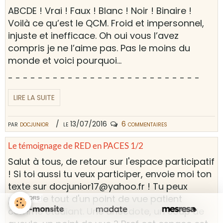
ABCDE ! Vrai ! Faux ! Blanc ! Noir ! Binaire !
Voilà ce qu’est le QCM. Froid et impersonnel,
injuste et inefficace. Oh oui vous l’avez
compris je ne l’aime pas. Pas le moins du
monde et voici pourquoi…
- - - - - - - - - - - - - - - - - - - - - - - - - -
LIRE LA SUITE
par
docjunior
le 13/07/2016
6 commentaires
Le témoignage de RED en PACES 1/2
Salut à tous, de retour sur l'espace participatif
! Si toi aussi tu veux participer, envoie moi ton
texte sur docjunior17@yahoo.fr ! Tu peux
parler de tout d'un point de vue patient
SPONSORS
comme étudiant. Une anecdote, un coup de