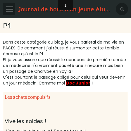
Journal de bord d'un jeune étudiant en médecine
Page d'accueil
P1
Blog
Dans cette catégorie du blog, je vous parlerai de ma vie en
Contact
PACES. De comment j'ai réussi à surmonter cette terrible
épreuve qu'est la P1.
Et je vous assure que réussir le concours de première année
Sondages
de médecine n'a vraiment pas été une sinécure mais bien
un passage de Charybe en Scylla !
C'est pourtant le passage obligé pour celui qui veut devenir
un jour médecin. Comme moi
Doc Junior
!
Les achats compulsifs
Vive les soldes !