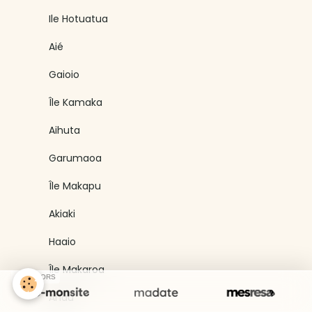
Ile Hotuatua
Aié
Gaioio
Île Kamaka
Aihuta
Garumaoa
Île Makapu
Akiaki
Haaio
Île Makaroa
SPONSORS
Anau