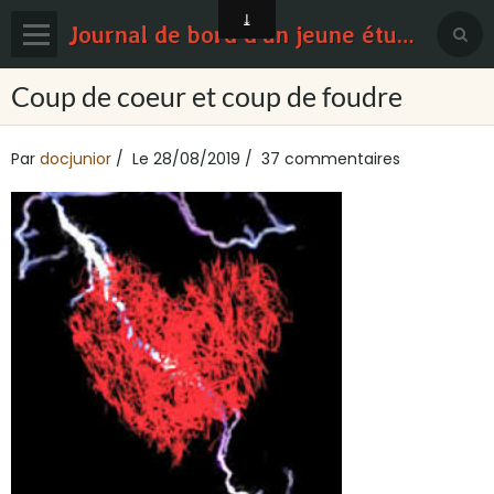
Journal de bord d'un jeune étudiant en médecine
Page d'accueil
Coup de coeur et coup de foudre
Blog
Par
docjunior
Le 28/08/2019
37 commentaires
Contact
Sondages