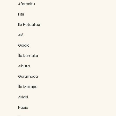
Afareaitu
Fitii
Ile Hotuatua
Aié
Gaioio
Île Kamaka
Aihuta
Garumaoa
Île Makapu
Akiaki
Haaio