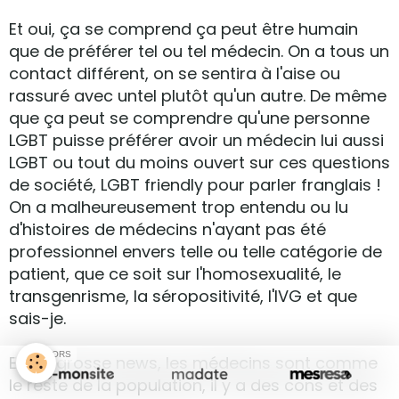
Et oui, ça se comprend ça peut être humain
que de préférer tel ou tel médecin. On a tous un
contact différent, on se sentira à l'aise ou
rassuré avec untel plutôt qu'un autre. De même
que ça peut se comprendre qu'une personne
LGBT puisse préférer avoir un médecin lui aussi
LGBT ou tout du moins ouvert sur ces questions
de société, LGBT friendly pour parler franglais !
On a malheureusement trop entendu ou lu
d'histoires de médecins n'ayant pas été
professionnel envers telle ou telle catégorie de
patient, que ce soit sur l'homosexualité, le
transgenrisme, la séropositivité, l'IVG et que
sais-je.
SPONSORS
Et oui grosse news, les médecins sont comme
le reste de la population, il y a des cons et des