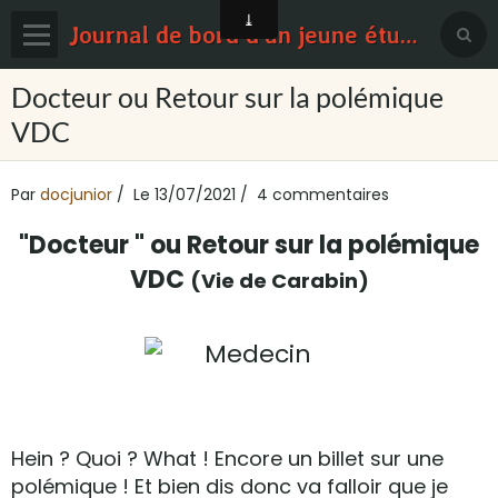
Journal de bord d'un jeune étudiant en médecine
Page d'accueil
Docteur ou Retour sur la polémique
VDC
Blog
Contact
Par
docjunior
Le 13/07/2021
4 commentaires
Sondages
"Docteur " ou Retour sur la polémique
VDC
(Vie de Carabin
)
Hein ? Quoi ? What ! Encore un billet sur une
polémique ! Et bien dis donc va falloir que je