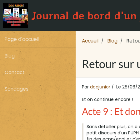
Journal de bord d'un
Page d'accueil
Accueil
Blog
Retour
Blog
Retour sur 
Contact
Par
docjunior
Le 28/06/2
Sondages
Et on continue encore !
Acte 9 : Et do
Sans détailler plus, on a
petit discours d'un PUPH 
fin des ecnp/ecni et c'e