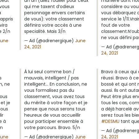
 peut
un an (allez fouiller pour ceux
manière dont nou
 vous
qui me taxent d’odieux
considère ou vou
a
personnage envers certains
vous débarquez 
appris
de vous): votre classement
service le 1/11.Vr
vira
définira votre accès à une
fout de votre
e 2/n
specialité. Mais 3/n
classement.N’oubl
ne vous défini pa
June
— Ad (@adrenergique)
June
24, 2021
— Ad (@adrener
24, 2021
À lui seul comme bon /
Bravo à ceux qui 
s
mauvais, intelligent / pas
réussi. Bravo à c
n, ne
intelligent… En conclusion, ne
bossé et qui ont 
vous formalisez pas du
aussi. Ils ont aut
tous
classement, vous avez tous
Peut être plus en
et je
du mérite à votre façon et je
tous les cas, c
tous
pense que nous serons tous
a déjà harcelé a
ir
heureux de vous accueillir
serez tous les bi
e à
pour participer ensemble à
#DESMU
tant que
/n
votre parcours. Bravo. 5/n
— Ad (@adrener
June
— Ad (@adrenergique)
June
24, 2021