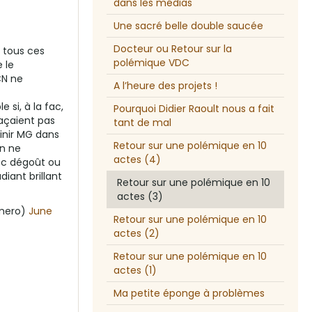
dans les médias
Une sacré belle double saucée
Docteur ou Retour sur la
e tous ces
polémique VDC
 le
CN ne
A l’heure des projets !
e si, à la fac,
Pourquoi Didier Raoult nous a fait
açaient pas
tant de mal
finir MG dans
Retour sur une polémique en 10
on ne
actes (4)
ec dégoût ou
iant brillant
Retour sur une polémique en 10
actes (3)
_mero)
June
Retour sur une polémique en 10
actes (2)
Retour sur une polémique en 10
actes (1)
Ma petite éponge à problèmes