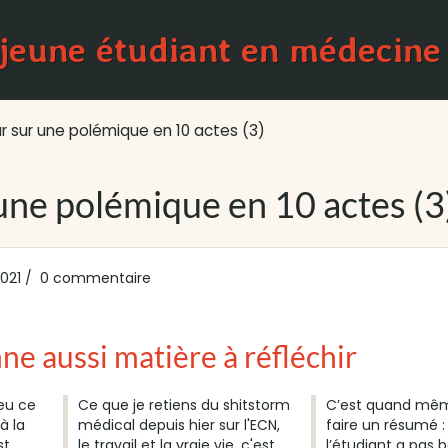
 jeune étudiant en médecine
 sur une polémique en 10 actes (3)
une polémique en 10 actes (3
021
0 commentaire
nne aussi matière à réfléchir
 eu ce
Ce que je retiens du shitstorm
C’est quand mêm
à la
médical depuis hier sur l'ECN,
faire un résumé :
st
le travail et la vraie vie, c'est
l’étudiant a pas b