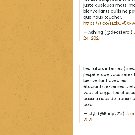
juste quelques mots, mai
bienveillants qu'ils ne p
que nous toucher.
https://t.co/FLxkOP5XPw
— Ashling (@deasferal)
24, 2021
Les futurs internes (mé
j’espère que vous serez 
bienveillant avec les
étudiants, externes ... et
veut changer les choses
aussi à nous de transme
cela
— إلهام (@Badyy22i)
June
2021