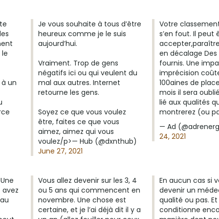
ste
Je vous souhaite à tous d’être
Votre classemen
les
heureux comme je le suis
s’en fout. Il peut ê
ment
aujourd’hui.
accepter,paraître
 le
en décalage Des 
Vraiment. Trop de gens
fournis. Une imp
négatifs ici ou qui veulent du
imprécision coût
 à un
mal aux autres. Internet
100aines de places
retourne les gens.
mois il sera oubli
u
lié aux qualités q
rce
Soyez ce que vous voulez
montrerez (ou pa
être, faites ce que vous
— Ad (@adrener
aimez, aimez qui vous
24, 2021
voulez/p>— Hub (@dxnthub)
June 27, 2021
 Une
Vous allez devenir sur les 3, 4
En aucun cas si v
s avez
ou 5 ans qui commencent en
devenir un méde
 au
novembre. Une chose est
qualité ou pas. Et 
certaine, et je l’ai déjà dit il y a
conditionne enco