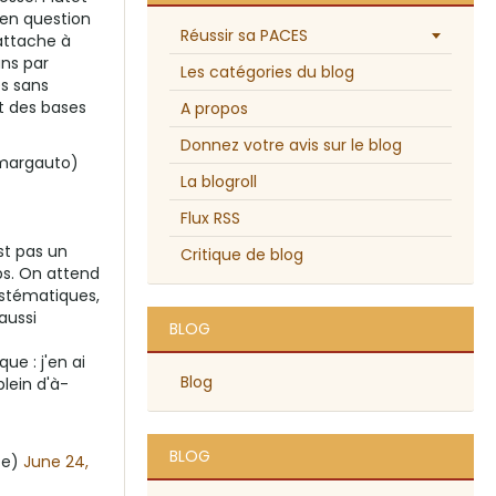
en question
Réussir sa PACES
attache à
uns par
Les catégories du blog
es sans
it des bases
A propos
Donnez votre avis sur le blog
margauto)
La blogroll
Flux RSS
st pas un
Critique de blog
s. On attend
ystématiques,
aussi
BLOG
que : j'en ai
Blog
plein d'à-
BLOG
te)
June 24,