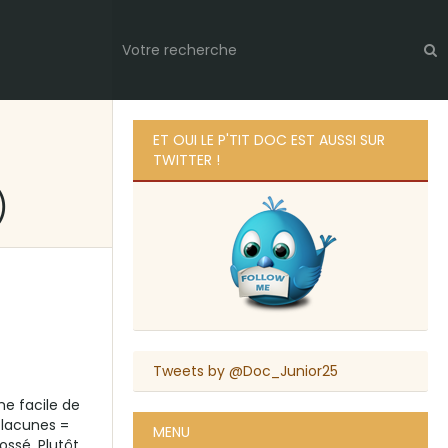
ET OUI LE P'TIT DOC EST AUSSI SUR
TWITTER !
)
Tweets by @Doc_Junior25
e facile de
 lacunes =
MENU
ossé. Plutôt