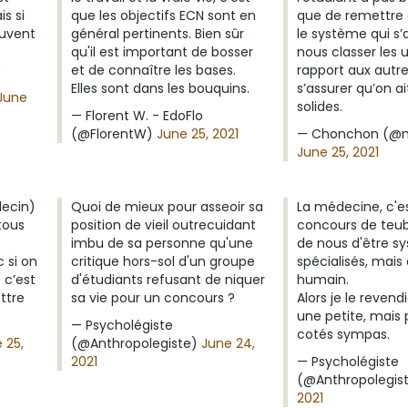
s si
que les objectifs ECN sont en
que de remettre 
euvent
général pertinents. Bien sûr
le système qui s’
qu'il est important de bosser
nous classer les 
et de connaître les bases.
rapport aux autr
Elles sont dans les bouquins.
s’assurer qu’on a
June
solides.
— Florent W. - EdoFlo
(@FlorentW)
June 25, 2021
— Chonchon (@
June 25, 2021
decin)
Quoi de mieux pour asseoir sa
La médecine, c'e
tous
position de vieil outrecuidant
concours de teub
imbu de sa personne qu'une
de nous d'être s
c si on
critique hors-sol d'un groupe
spécialisés, mais 
 c’est
d'étudiants refusant de niquer
humain.
ttre
sa vie pour un concours ?
Alors je le revendi
une petite, mais 
— Psycholégiste
cotés sympas.
 25,
(@Anthropolegiste)
June 24,
2021
— Psycholégiste
(@Anthropolegis
2021