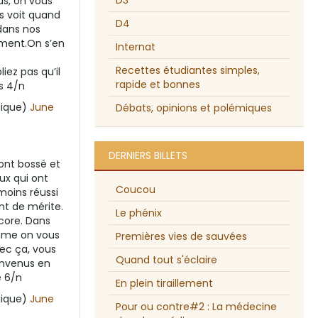
D3
s, on vous
s voit quand
D4
dans nos
aiment.On s’en
Internat
Recettes étudiantes simples,
iez pas qu’il
rapide et bonnes
s 4/n
gique)
June
Débats, opinions et polémiques
DERNIERS BILLETS
ont bossé et
eux qui ont
Coucou
moins réussi
ant de mérite.
Le phénix
core. Dans
omme on vous
Premières vies de sauvées
vec ça, vous
Quand tout s'éclaire
envenus en
 6/n
En plein tiraillement
gique)
June
Pour ou contre#2 : La médecine