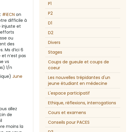
P1
P2
t
#iECN
on
tre difficile à
D1
 injuste et
efforts
D2
asse ou
Divers
ent des
. Ms d’ici 6
Stages
é et n’est pas
ue vs
Coups de gueule et coups de
s) 1/n
coeur
gique)
June
Les nouvelles trépidantes d'un
jeune étudiant en médecine
L'espace participatif
Ethique, réflexions, interrogations
ous allez
Cours et examens
cin de
il
Conseils pour PACES
re moins la