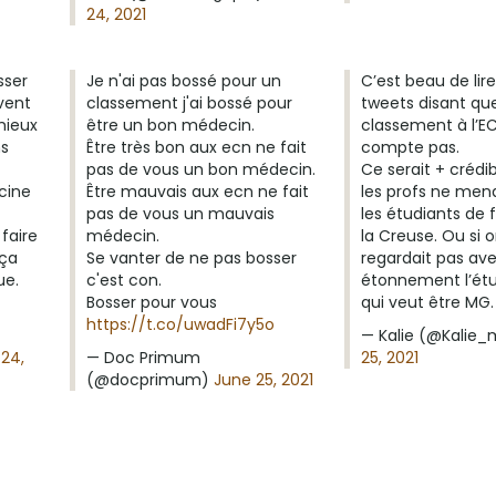
24, 2021
sser
Je n'ai pas bossé pour un
C’est beau de lir
vent
classement j'ai bossé pour
tweets disant que
mieux
être un bon médecin.
classement à l’E
ns
Être très bon aux ecn ne fait
compte pas.
pas de vous un bon médecin.
Ce serait + crédibl
cine
Être mauvais aux ecn ne fait
les profs ne men
pas de vous un mauvais
les étudiants de 
faire
médecin.
la Creuse. Ou si 
ça
Se vanter de ne pas bosser
regardait pas av
ue.
c'est con.
étonnement l’étud
Bosser pour vous
qui veut être MG.
https://t.co/uwadFi7y5o
— Kalie (@Kalie
24,
— Doc Primum
25, 2021
(@docprimum)
June 25, 2021