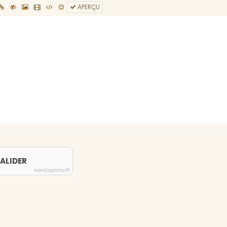
APERÇU
ALIDER
IconCaptcha ©