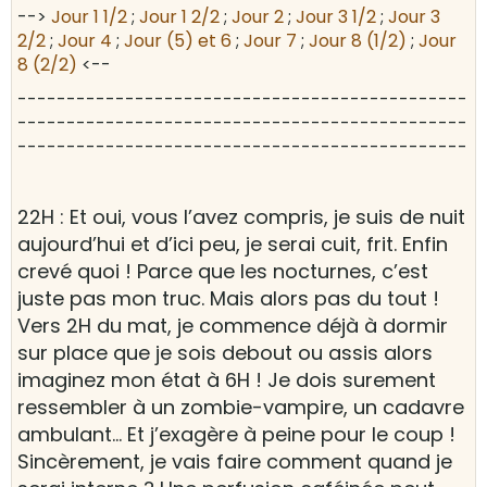
-->
Jour 1 1/2
;
Jour 1 2/2
;
Jour 2
;
Jour 3 1/2
;
Jour 3
2/2
;
Jour 4
;
Jour (5) et 6
;
Jour 7
;
Jour 8 (1/2)
;
Jour
8 (2/2)
<--
----------------------------------------------
----------------------------------------------
----------------------------------------------
22H : Et oui, vous l’avez compris, je suis de nuit
aujourd’hui et d’ici peu, je serai cuit, frit. Enfin
crevé quoi ! Parce que les nocturnes, c’est
juste pas mon truc. Mais alors pas du tout !
Vers 2H du mat, je commence déjà à dormir
sur place que je sois debout ou assis alors
imaginez mon état à 6H ! Je dois surement
ressembler à un zombie-vampire, un cadavre
ambulant… Et j’exagère à peine pour le coup !
Sincèrement, je vais faire comment quand je