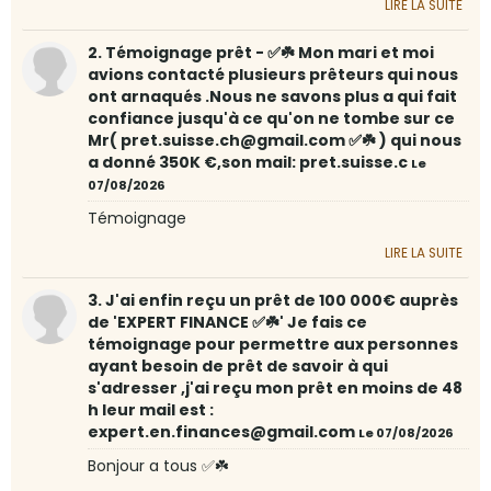
LIRE LA SUITE
2. Témoignage prêt - ✅☘️ Mon mari et moi
avions contacté plusieurs prêteurs qui nous
ont arnaqués .Nous ne savons plus a qui fait
confiance jusqu'à ce qu'on ne tombe sur ce
Mr( pret.suisse.ch@gmail.com ✅☘️ ) qui nous
a donné 350K €,son mail: pret.suisse.c
Le
07/08/2026
Témoignage
LIRE LA SUITE
3. J'ai enfin reçu un prêt de 100 000€ auprès
de 'EXPERT FINANCE ✅☘️' Je fais ce
témoignage pour permettre aux personnes
ayant besoin de prêt de savoir à qui
s'adresser ,j'ai reçu mon prêt en moins de 48
h leur mail est :
expert.en.finances@gmail.com
Le 07/08/2026
Bonjour a tous ✅☘️