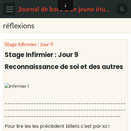
Journal de bord d'un jeune étudiant en médecine
Page d'accueil
réflexions
Blog
Stage Infirmier : Jour 9
Contact
Stage Infirmier : Jour 9
Sondages
Reconnaissance de soi et des autres
----------------------------------------------
----------------------------------------------
--------------------------------------------
Pour lire les les précédent billets c'est par ici !