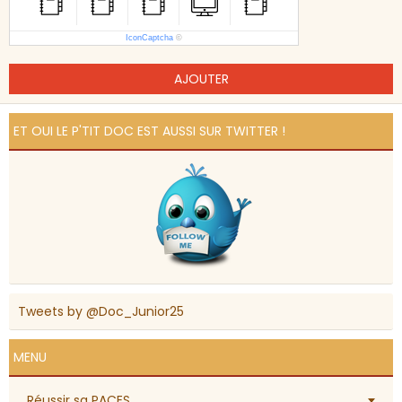
IconCaptcha
©
AJOUTER
ET OUI LE P'TIT DOC EST AUSSI SUR TWITTER !
Tweets by @Doc_Junior25
MENU
Réussir sa PACES