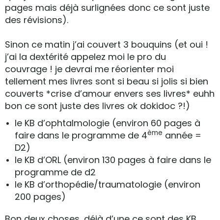
pages mais déjà surlignées donc ce sont juste
des révisions).
Sinon ce matin j’ai couvert 3 bouquins (et oui !
j’ai la dextérité appelez moi le pro du
couvrage ! je devrai me réorienter moi
tellement mes livres sont si beau si jolis si bien
couverts *crise d’amour envers ses livres* euhh
bon ce sont juste des livres ok dokidoc ?!)
le KB d’ophtalmologie (environ 60 pages à
ème
faire dans le programme de 4
année =
D2)
le KB d’ORL (environ 130 pages à faire dans le
programme de d2
le KB d’orthopédie/traumatologie (environ
200 pages)
Bon deux choses, déjà d’une ce sont des KB