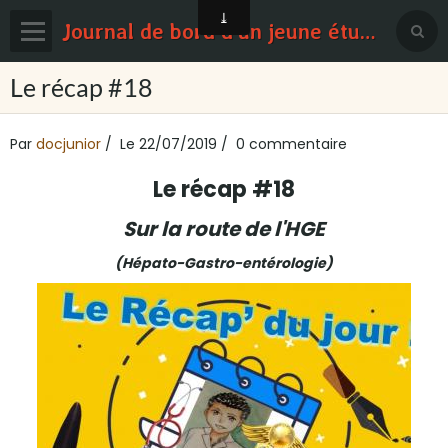
Journal de bord d'un jeune étudiant en médecine
Page d'accueil
Le récap #18
Blog
Par
docjunior
Le 22/07/2019
0 commentaire
Contact
Le récap #18
Sondages
Sur la route de l'HGE
(Hépato-Gastro-entérologie)