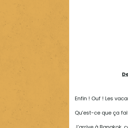
De
Enfin ! Ouf ! Les vaca
Qu’est-ce que ça fai
J’arrive à Bangkok, c