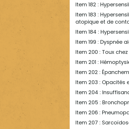
Item 182 : Hypersensib
Item 183 : Hypersensi
atopique et de cont
Item 184 : Hypersensib
Item 199 : Dyspnée a
Item 200 : Toux chez 
Item 201 : Hémoptysi
Item 202 : Épanchem
Item 203 : Opacités 
Item 204 : Insuffisan
Item 205 : Bronchopn
Item 206 : Pneumopath
Item 207 : Sarcoïdos