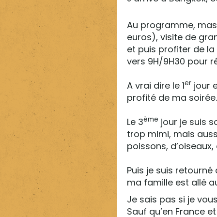
Au programme, massa
euros), visite de g
et puis profiter de la
vers 9H/9H30 pour r
er
A vrai dire le 1
jour e
profité de ma soirée.
ème
Le 3
jour je suis 
trop mimi, mais aussi
poissons, d’oiseaux,
Puis je suis retourné
ma famille est allé a
Je sais pas si je vou
Sauf qu’en France et 