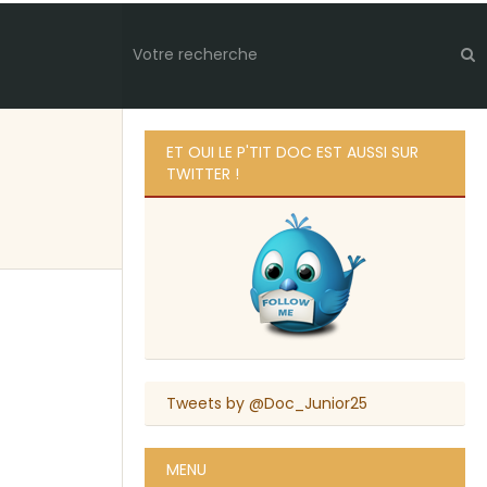
ET OUI LE P'TIT DOC EST AUSSI SUR
TWITTER !
Tweets by @Doc_Junior25
MENU