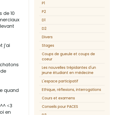
P1
P2
s de 10
mmerciaux
D1
 levant
D2
Divers
 j’ai
Stages
Coups de gueule et coups de
coeur
s chatons
Les nouvelles trépidantes d'un
 de
jeune étudiant en médecine
L'espace participatif
age quand
Ethique, réflexions, interrogations
Cours et examens
 ^^ <3
Conseils pour PACES
oi en