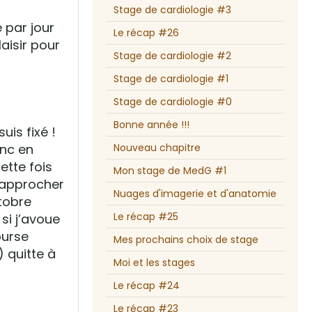
Stage de cardiologie #3
e par jour
Le récap #26
aisir pour
Stage de cardiologie #2
Stage de cardiologie #1
Stage de cardiologie #0
Bonne année !!!
uis fixé !
onc en
Nouveau chapitre
ette fois
Mon stage de MedG #1
rapprocher
Nuages d'imagerie et d'anatomie
ctobre
Le récap #25
si j’avoue
ourse
Mes prochains choix de stage
 quitte à
Moi et les stages
Le récap #24
Le récap #23