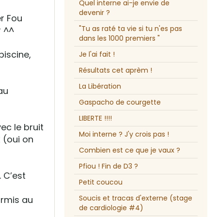
Quel interne ai-je envie de
devenir ?
er Fou
"Tu as raté ta vie si tu n'es pas
r ^^
dans les 1000 premiers "
piscine,
Je l'ai fait !
Résultats cet aprèm !
La Libération
 au
Gaspacho de courgette
LIBERTE !!!!
c le bruit
Moi interne ? J'y crois pas !
 (oui on
Combien est ce que je vaux ?
Pfiou ! Fin de D3 ?
. C’est
Petit coucou
Soucis et tracas d'externe (stage
ormis au
de cardiologie #4)