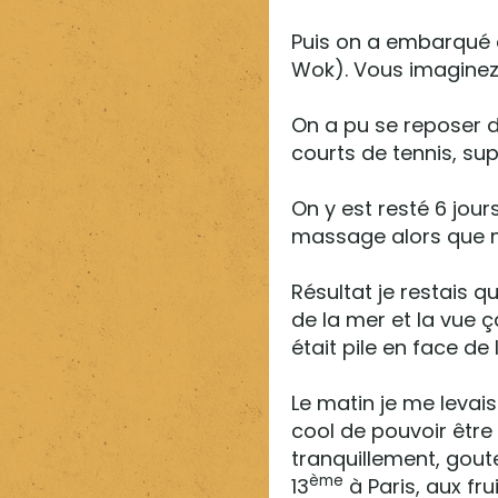
Puis on a embarqué d
Wok). Vous imaginez b
On a pu se reposer d
courts de tennis, su
On y est resté 6 jours
massage alors que ma
Résultat je restais 
de la mer et la vue 
était pile en face de
Le matin je me levais 
cool de pouvoir être 
tranquillement, gout
ème
13
à Paris, aux fru