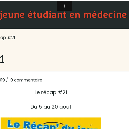
 jeune étudiant en médecine
cap #21
1
019
0 commentaire
Le récap #21
Du 5 au 20 aout