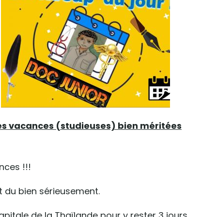
s vacances (studieuses) bien méritées
nces !!!
t du bien sérieusement.
apitale de la Thaïlande pour y rester 3 jours.