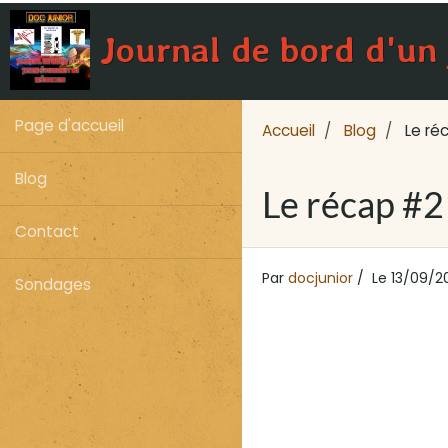
Journal de bord d'un
Page d'accueil
Accueil
Blog
Le ré
Blog
Le récap #2
Contact
Par
docjunior
Le 13/09/2
Sondages