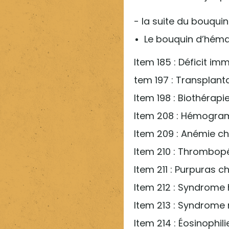
- la suite du bouqui
Le bouquin d’héma
Item 185 : Déficit im
tem 197 : Transplant
Item 198 : Biothérapi
Item 208 : Hémogramme
Item 209 : Anémie che
Item 210 : Thrombopén
Item 211 : Purpuras ch
Item 212 : Syndrome
Item 213 : Syndrom
Item 214 : Éosinophili