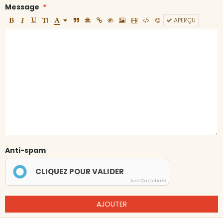
Message
APERÇU
Anti-spam
CLIQUEZ POUR VALIDER
IconCaptcha ©
AJOUTER