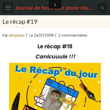
Journal de bord d'un jeune étudiant en médecine
Page d'accueil
Le récap #19
Blog
Par
docjunior
Le 24/07/2019
2 commentaires
Contact
Le récap #19
Sondages
Canicuuule !!!