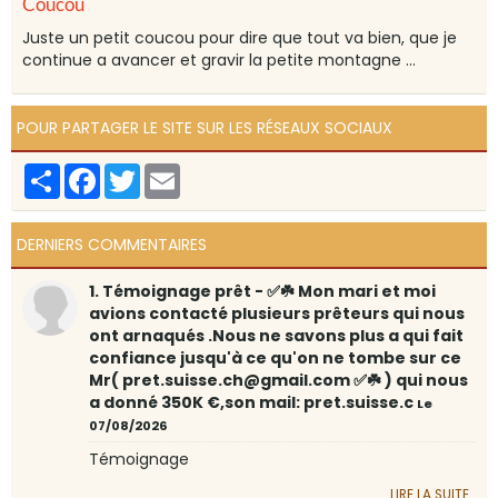
Coucou
Juste un petit coucou pour dire que tout va bien, que je
continue a avancer et gravir la petite montagne ...
POUR PARTAGER LE SITE SUR LES RÉSEAUX SOCIAUX
Partager
Facebook
Twitter
Email
DERNIERS COMMENTAIRES
1. Témoignage prêt - ✅☘️ Mon mari et moi
avions contacté plusieurs prêteurs qui nous
ont arnaqués .Nous ne savons plus a qui fait
confiance jusqu'à ce qu'on ne tombe sur ce
Mr( pret.suisse.ch@gmail.com ✅☘️ ) qui nous
a donné 350K €,son mail: pret.suisse.c
Le
07/08/2026
Témoignage
LIRE LA SUITE