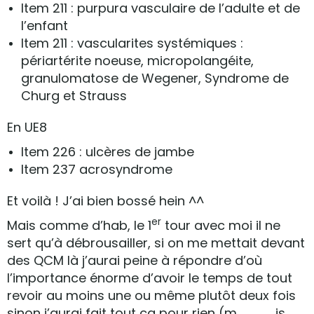
Item 211 : purpura vasculaire de l’adulte et de
l’enfant
Item 211 : vascularites systémiques :
périartérite noeuse, micropolangéite,
granulomatose de Wegener, Syndrome de
Churg et Strauss
En UE8
Item 226 : ulcères de jambe
Item 237 acrosyndrome
Et voilà ! J’ai bien bossé hein ^^
er
Mais comme d’hab, le 1
tour avec moi il ne
sert qu’à débrousailler, si on me mettait devant
des QCM là j’aurai peine à répondre d’où
l’importance énorme d’avoir le temps de tout
revoir au moins une ou même plutôt deux fois
sinon j’aurai fait tout ça pour rien (m is