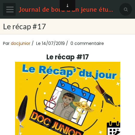
Journal de bord d'un jeune étudiant en médecine
Page d'accueil
Le récap #17
Blog
Par
docjunior
Le 14/07/2019
0 commentaire
Contact
Le récap #17
Sondages