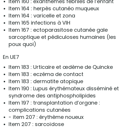
Item 160 : exanthèmes fébriles de l’enfant
Item 164 : herpès cutanéo muqueux
Item 164 : varicelle et zona
Item 165 infections à VIH
Item 167 : ectoparasitose cutanée gale
sarcoptique et pédiculoses humaines (les
poux quoi)
En UE7
Item 183 : Urticaire et œdème de Quincke
Item 183 : eczéma de contact
Item 183 : dermatite atopique
Item 190 : Lupus érythémateux disséminé et
syndrome des antiphospholipides
Item 197 : transplantation d’organe :
complications cutanées
- item 207 : érythème noueux
Item 207 : sarcoïdose