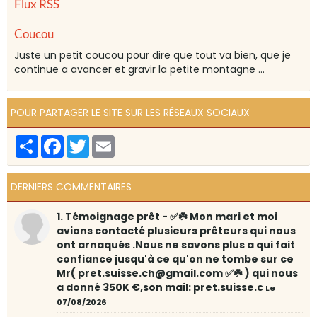
Flux RSS
Coucou
Juste un petit coucou pour dire que tout va bien, que je
continue a avancer et gravir la petite montagne ...
POUR PARTAGER LE SITE SUR LES RÉSEAUX SOCIAUX
Partager
Facebook
Twitter
Email
DERNIERS COMMENTAIRES
1. Témoignage prêt - ✅☘️ Mon mari et moi
avions contacté plusieurs prêteurs qui nous
ont arnaqués .Nous ne savons plus a qui fait
confiance jusqu'à ce qu'on ne tombe sur ce
Mr( pret.suisse.ch@gmail.com ✅☘️ ) qui nous
a donné 350K €,son mail: pret.suisse.c
Le
07/08/2026