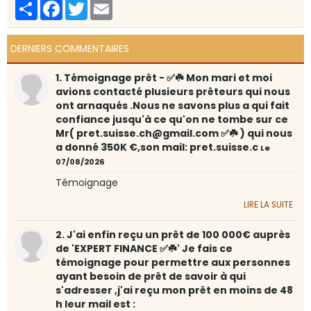
Partager
Facebook
Twitter
Email
DERNIERS COMMENTAIRES
1. Témoignage prêt - ✅☘️ Mon mari et moi
avions contacté plusieurs prêteurs qui nous
ont arnaqués .Nous ne savons plus a qui fait
confiance jusqu'à ce qu'on ne tombe sur ce
Mr( pret.suisse.ch@gmail.com ✅☘️ ) qui nous
a donné 350K €,son mail: pret.suisse.c
Le
07/08/2026
Témoignage
LIRE LA SUITE
2. J'ai enfin reçu un prêt de 100 000€ auprès
de 'EXPERT FINANCE ✅☘️' Je fais ce
témoignage pour permettre aux personnes
ayant besoin de prêt de savoir à qui
s'adresser ,j'ai reçu mon prêt en moins de 48
h leur mail est :