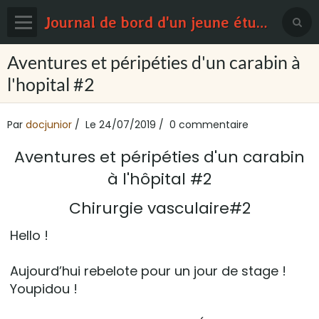
Journal de bord d'un jeune étudiant en médecine
Page d'accueil
Aventures et péripéties d'un carabin à
l'hopital #2
Blog
Contact
Par
docjunior
Le 24/07/2019
0 commentaire
Sondages
Aventures et péripéties d'un carabin
à l'hôpital #2
Chirurgie vasculaire#2
Hello !
Aujourd’hui rebelote pour un jour de stage !
Youpidou !