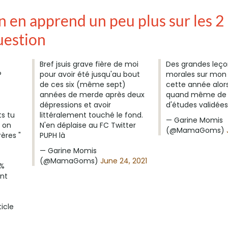
on en apprend un peu plus sur les 2
uestion
Bref jsuis grave fière de moi
Des grandes leço
?
pour avoir été jusqu'au bout
morales sur mon 
de ces six (même sept)
cette année alors
années de merde après deux
quand même de 
dépressions et avoir
d'études validée
s tu
littéralement touché le fond.
— Garine Momis
 on
N'en déplaise au FC Twitter
(@MamaGoms)
rères "
PUPH là
— Garine Momis
(@MamaGoms)
June 24, 2021
X%
nt
ticle