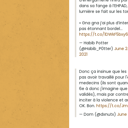
d’énergumène finira par
dans sa fange à l’EHPAD,
lumière se fait sur les t
« Gna gna j’ai plus d’inte
pas étonnant bordel…
https://t.co/1DWkF5bxy6
— Habib Potter
(@Habib_P0tter)
June 2
2021
Donc ça insinue que les 
pas avoir travaillé pour
medecins (ils sont quan
6e à donc j'imagine que 
validés), mais par contr
inciter à la violence et a
OK. Bon.
https://t.co/Jm
— Dom (@dxnutx)
June 