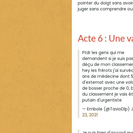
pointer du doigt sans avoi
juger sans comprendre ou
Acte 6 : Une v
Ptdr les gens qui me
demandent si je suis pas
déçu de mon classemen
hey les frérots j'ai survé
ans de médecine dont 
d'externat avec une vol
de bosser proche de 0, b
du classement je vais ê
putain d'urgentiste
— Embole (@TavioDlp)
23, 2021
Je suis bien d'accord av