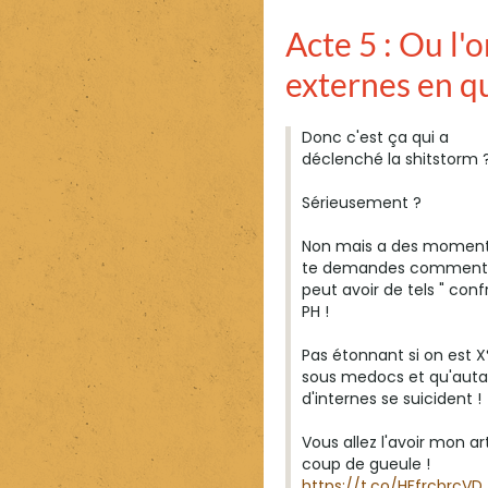
Acte 5 : Ou l'
externes en q
Donc c'est ça qui a
déclenché la shitstorm 
Sérieusement ?
Non mais a des moment
te demandes comment
peut avoir de tels " conf
PH !
Pas étonnant si on est 
sous medocs et qu'auta
d'internes se suicident !
Vous allez l'avoir mon ar
coup de gueule !
https://t.co/HFfrcbrcVD