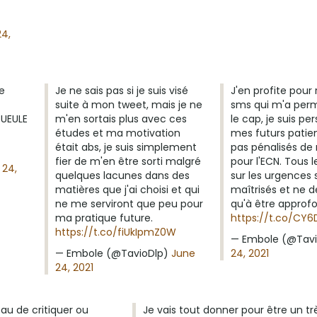
24,
e
Je ne sais pas si je suis visé
J'en profite pour
suite à mon tweet, mais je ne
sms qui m'a perm
GUEULE
m'en sortais plus avec ces
le cap, je suis p
études et ma motivation
mes futurs patie
était abs, je suis simplement
pas pénalisés de 
fier de m'en être sorti malgré
pour l'ECN. Tous 
 24,
quelques lacunes dans des
sur les urgences 
matières que j'ai choisi et qui
maîtrisés et ne
ne me serviront que peu pour
qu'à être approfo
ma pratique future.
https://t.co/CY6
https://t.co/fiUkIpmZ0W
— Embole (@Tav
— Embole (@TavioDlp)
June
24, 2021
24, 2021
u de critiquer ou
Je vais tout donner pour être un tr