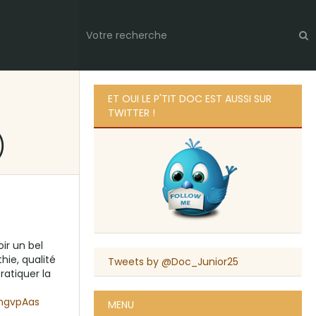
ET OUI LE P'TIT DOC EST AUSSI SUR
TWITTER !
)
oir un bel
ie, qualité
Tweets by @Doc_Junior25
ratiquer la
nmgvpAas
MENU