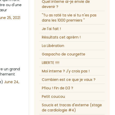
Quel interne ai-je envie de
ère ou d'une
devenir ?
cœur
"Tu as raté ta vie si tu n'es pas
une 25, 2021
dans les 1000 premiers "
Je l'ai fait !
Résultats cet aprèm !
La Libération
Gaspacho de courgette
LIBERTE !!!!
ire un grand
Moi interne ? J'y crois pas !
nchement
Combien est ce que je vaux ?
de)
June 24,
Pfiou ! Fin de D3 ?
Petit coucou
Soucis et tracas d'externe (stage
de cardiologie #4)