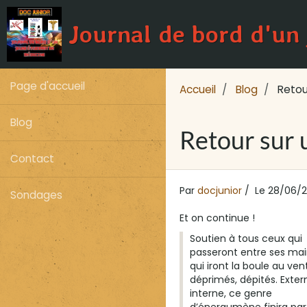
Journal de bord d'un
Page d'accueil
Accueil
Blog
Retour
Blog
Retour sur 
Contact
Par
docjunior
Le 28/06/2
Sondages
Et on continue !
Soutien à tous ceux qui
passeront entre ses mai
qui iront la boule au ven
déprimés, dépités. Exter
interne, ce genre