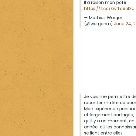
Il a raison mon pote
https://t.co/kwfLdeoIXU
— Mathias Wargon
(@wargonm)
June 24, 2
Je vais me permettre d
raconter ma life de boo
Mon expérience personne
et largement partagée, 
qu'il y a un moment, e
année, où les connaiss
se lient entre elles.