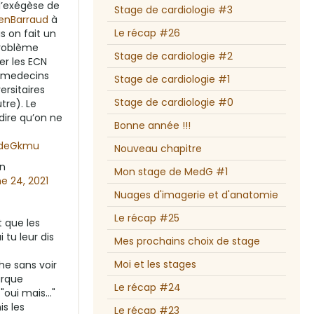
e l’exégèse de
Stage de cardiologie #3
nBarraud
à
Le récap #26
s on fait un
problème
Stage de cardiologie #2
er les ECN
x medecins
Stage de cardiologie #1
ersitaires
Stage de cardiologie #0
tre). Le
dire qu’on ne
Bonne année !!!
fLdeGkmu
Nouveau chapitre
on
Mon stage de MedG #1
e 24, 2021
Nuages d'imagerie et d'anatomie
Le récap #25
t que les
 tu leur dis
Mes prochains choix de stage
Moi et les stages
che sans voir
arque
Le récap #24
 "oui mais..."
is les
Le récap #23