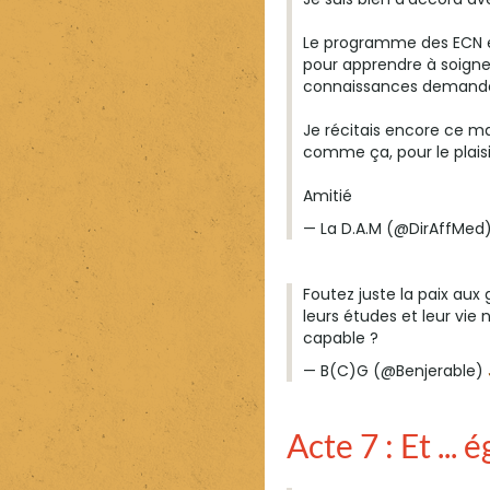
Le programme des ECN e
pour apprendre à soigner
connaissances demandée
Je récitais encore ce m
comme ça, pour le plaisi
Amitié
— La D.A.M (@DirAffMed
Foutez juste la paix aux 
leurs études et leur vie 
capable ?
— B(C)G (@Benjerable)
Acte 7 : Et ..