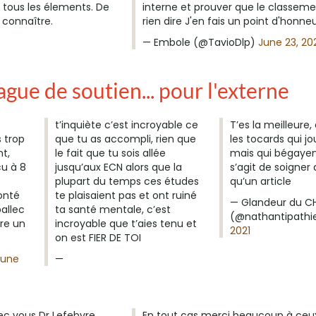
r tous les élements. De
interne et prouver que le classem
 connaître.
rien dire J'en fais un point d'honne
— Embole (@TavioDlp)
June 23, 20
ague de soutien... pour l'externe
t’inquiète c’est incroyable ce
T’es la meilleure
 trop
que tu as accompli, rien que
les tocards qui j
t,
le fait que tu sois allée
mais qui bégayen
cu à 8
jusqu’aux ECN alors que la
s’agit de soigner
5
plupart du temps ces études
qu’un article
onté
te plaisaient pas et ont ruiné
— Glandeur du C
allec
ta santé mentale, c’est
(@nathantipathi
tre un
incroyable que t’aies tenu et
2021
on est FIER DE TOI
June
—
ec vous Dr Lefebvre.
En tout cas merci beaucoup à ceu