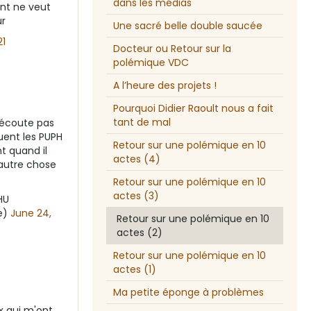
dans les médias
ent ne veut
ur
Une sacré belle double saucée
21
Docteur ou Retour sur la
polémique VDC
A l’heure des projets !
Pourquoi Didier Raoult nous a fait
tant de mal
, écoute pas
ouent les PUPH
Retour sur une polémique en 10
t quand il
actes (4)
 autre chose
Retour sur une polémique en 10
actes (3)
HU
e)
June 24,
Retour sur une polémique en 10
actes (2)
Retour sur une polémique en 10
actes (1)
Ma petite éponge à problèmes
x qui m'ont