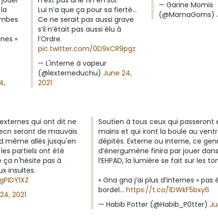
 jouer
n’est pas une fin en soi.
— Garine Momis
 la
Lui n’a que ça pour sa fierté…
(@MamaGoms)
ombes.
Ce ne serait pas aussi grave
s’il n’était pas aussi élu à
rnes »
l’Ordre.
pic.twitter.com/0D9xCR9pgz
— L'interne à vapeur
(@lexterneduchu)
June 24,
4,
2021
externes qui ont dit ne
Soutien à tous ceux qui passeront 
 l'ecn seront de mauvais
mains et qui iront la boule au vent
d même allés jusqu'en
dépités. Externe ou interne, ce gen
les partiels ont été
d’énergumène finira par jouer dan
e ça n'hésite pas à
l’EHPAD, la lumière se fait sur les t
ux insultes.
gPIDY1XZ
« Gna gna j’ai plus d’internes » pas
bordel…
https://t.co/1DWkF5bxy6
24, 2021
— Habib Potter (@Habib_P0tter)
Ju