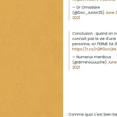
— Dr Omadaire
(@Doc_Junior25)
June 
2021
Conclusion : quand on n
connaît pas la vie d’une
personne, on FERME SA 
https://t.co/n2IP0ccQHL
— Numerus merdicus
(@drminouuuche)
June
2021
Comme quoi c'est bien bea