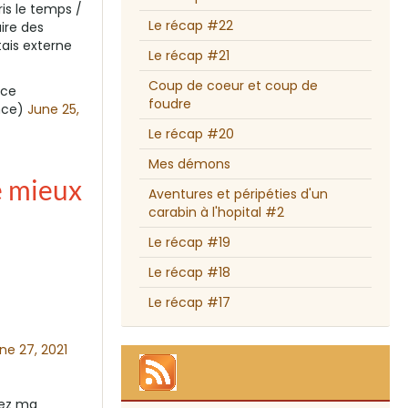
ris le temps /
Le récap #22
ire des
tais externe
Le récap #21
Coup de coeur et coup de
nce
foudre
nce)
June 25,
Le récap #20
Mes démons
e mieux
Aventures et péripéties d'un
carabin à l'hopital #2
Le récap #19
Le récap #18
Le récap #17
ne 27, 2021
dez ma