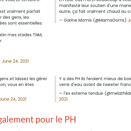
manifesté leur soutien d'une mani
st vraiment parfait
autre, ça fait vraiment chaud au 
 des gens, les
— Garine Momis (@MamaGoms)
J
s sont essentielles.
atin mes stades TNM,
r
)
June 24, 2021
gens et laissez les gérer
Y a des PH ils feraient mieux de bo
non, vous en êtes
verre d'eau avant de tweeter fra
— l'ex externe tendue (@melathil
June 24, 2021
2021
. également pour le PH