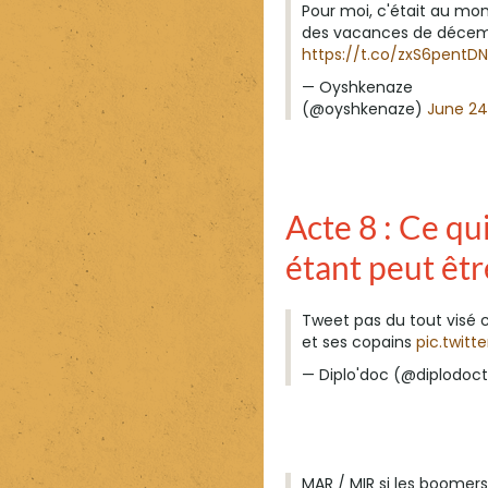
Pour moi, c'était au m
des vacances de décem
https://t.co/zxS6pentDN
— Oyshkenaze
(@oyshkenaze)
June 24
Acte 8 : Ce qu
étant peut êtr
Tweet pas du tout visé
et ses copains
pic.twit
— Diplo'doc (@diplodoc
MAR / MIR si les boomer