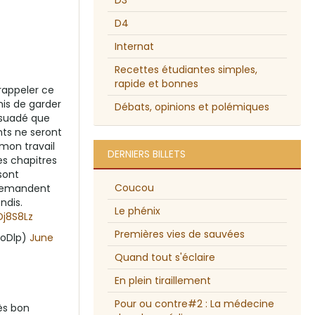
D3
D4
Internat
Recettes étudiantes simples,
rapide et bonnes
 rappeler ce
is de garder
Débats, opinions et polémiques
ersuadé que
nts ne seront
mon travail
DERNIERS BILLETS
les chapitres
sont
Coucou
 demandent
ndis.
Le phénix
Dj8S8Lz
Premières vies de sauvées
ioDlp)
June
Quand tout s'éclaire
En plein tiraillement
Pour ou contre#2 : La médecine
ès bon