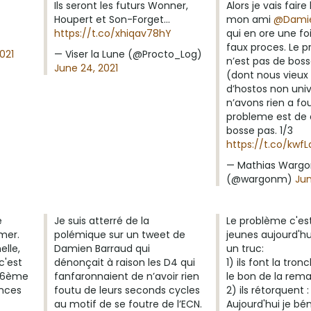
Ils seront les futurs Wonner,
Alors je vais fair
Houpert et Son-Forget…
mon ami
@Damie
https://t.co/xhiqav78hY
qui en ore une foi
faux proces. Le 
021
— Viser la Lune (@Procto_Log)
n’est pas de boss
June 24, 2021
(dont nous vieu
d’hostos non univ
n’avons rien a fou
probleme est de 
bosse pas. 1/3
https://t.co/kw
— Mathias Warg
(@wargonm)
Jun
e
Je suis atterré de la
Le problème c'es
mer.
polémique sur un tweet de
jeunes aujourd'hui
lle,
Damien Barraud qui
un truc:
c'est
dénonçait à raison les D4 qui
1) ils font la tron
n 6ème
fanfaronnaient de n’avoir rien
le bon de la rem
ances
foutu de leurs seconds cycles
2) ils rétorquent :
au motif de se foutre de l’ECN.
Aujourd'hui je bén