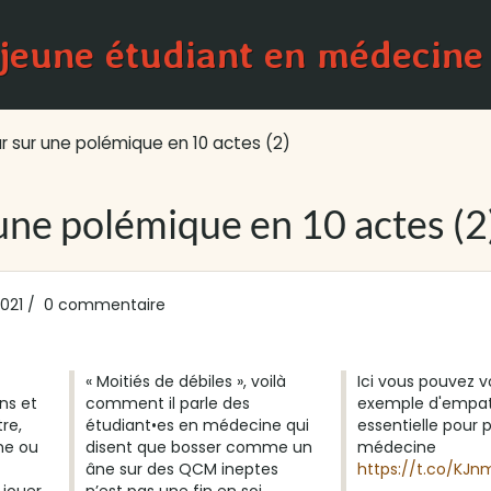
 jeune étudiant en médecine
 sur une polémique en 10 actes (2)
une polémique en 10 actes (2
021
0 commentaire
« Moitiés de débiles », voilà
Ici vous pouvez v
ns et
comment il parle des
exemple d'empath
tre,
étudiant•es en médecine qui
essentielle pour p
ne ou
disent que bosser comme un
médecine
âne sur des QCM ineptes
https://t.co/KJ