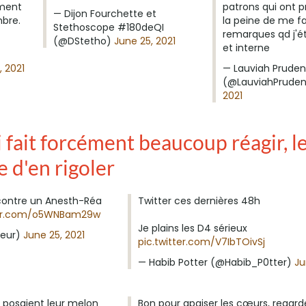
oment
patrons qui ont p
— Dijon Fourchette et
bre.
la peine de me fa
Stethoscope #180deQI
remarques qd j'é
(@DStetho)
June 25, 2021
et interne
, 2021
— Lauviah Prude
(@LauviahPrude
2021
i fait forcément beaucoup réagir, l
e d'en rigoler
 contre un Anesth-Réa
Twitter ces dernières 48h
ter.com/o5WNBam29w
Je plains les D4 sérieux
teur)
June 25, 2021
pic.twitter.com/V7IbTOivSj
— Habib Potter (@Habib_P0tter)
Ju
s posaient leur melon
Bon pour apaiser les cœurs, regar