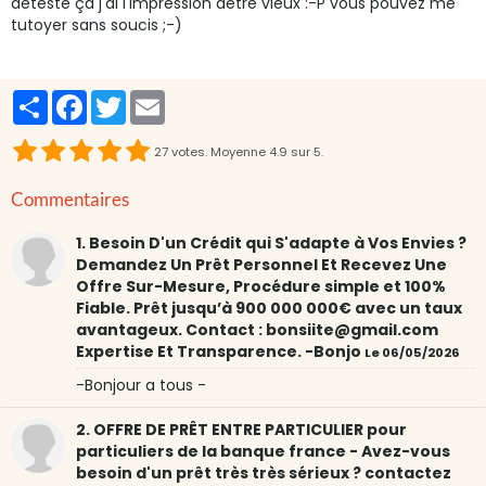
déteste ça j'ai l'impression dêtre vieux :-P vous pouvez me
tutoyer sans soucis ;-)
Partager
Facebook
Twitter
Email
27
votes. Moyenne
4.9
sur 5.
Commentaires
1. Besoin D'un Crédit qui S'adapte à Vos Envies ?
Demandez Un Prêt Personnel Et Recevez Une
Offre Sur-Mesure, Procédure simple et 100%
Fiable. Prêt jusqu’à 900 000 000€ avec un taux
avantageux. Contact : bonsiite@gmail.com
Expertise Et Transparence. -Bonjo
Le 06/05/2026
-Bonjour a tous -
2. OFFRE DE PRÊT ENTRE PARTICULIER pour
particuliers de la banque france - Avez-vous
besoin d'un prêt très très sérieux ? contactez