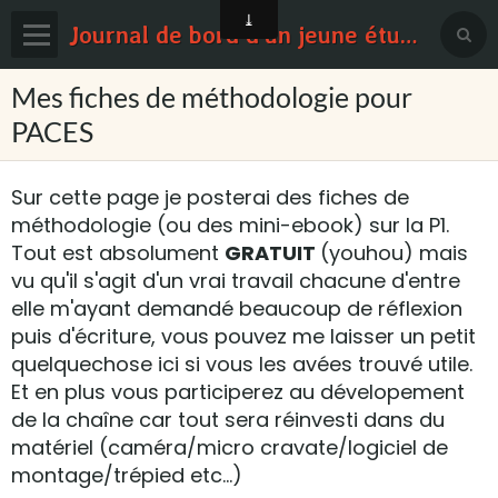
Journal de bord d'un jeune étudiant en médecine
Page d'accueil
Mes fiches de méthodologie pour
PACES
Blog
Contact
Sur cette page je posterai des fiches de
méthodologie (ou des mini-ebook) sur la P1.
Sondages
Tout est absolument
GRATUIT
(youhou) mais
vu qu'il s'agit d'un vrai travail chacune d'entre
elle m'ayant demandé beaucoup de réflexion
puis d'écriture, vous pouvez me laisser un petit
quelquechose ici si vous les avées trouvé utile.
Et en plus vous participerez au dévelopement
de la chaîne car tout sera réinvesti dans du
matériel (caméra/micro cravate/logiciel de
montage/trépied etc...)