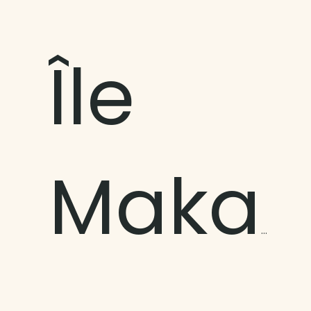
Île
Makapu