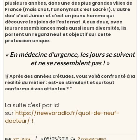
plusieurs années, dans une des plus grandes villes de
France (mais chut, l’anonymat c’est sacré !). L’autre
doc’ c’est Junior et c’est un jeune homme qui
découvre les joies de l’externat. A eux deux, avec
leurs ressemblances mais aussi leurs diversités, ils
portent un regard neuf et objectif sur cette
profession unique.
« En médecine d’urgence, les jours se suivent
et ne se ressemblent pas ! »
1/ Après des années d’études, vous voilà confronté à la
réalité du métier : est-ce stimulant et surtout
conforme à vos attentes ? "
La suite c'est par ici
sur
https://newvoradio.fr/quoi-de-neuf-
docteur/ !
par
docjunior
le 05/05/2018
2 commentaires