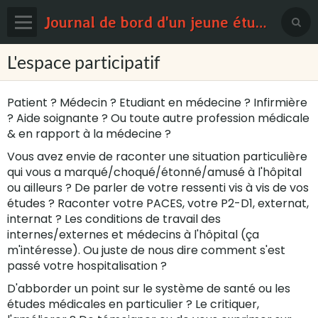
Journal de bord d'un jeune étudiant en médecine
Page d'accueil
L'espace participatif
Blog
Patient ? Médecin ? Etudiant en médecine ? Infirmière
Contact
? Aide soignante ? Ou toute autre profession médicale
& en rapport à la médecine ?
Sondages
Vous avez envie de raconter une situation particulière
qui vous a marqué/choqué/étonné/amusé à l'hôpital
ou ailleurs ? De parler de votre ressenti vis à vis de vos
études ? Raconter votre PACES, votre P2-D1, externat,
internat ? Les conditions de travail des
internes/externes et médecins à l'hôpital (ça
m'intéresse). Ou juste de nous dire comment s'est
passé votre hospitalisation ?
D'abborder un point sur le système de santé ou les
études médicales en particulier ? Le critiquer,