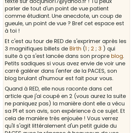
texte sur docjunior17@yahoo.fr ! Tu peux
parler de tout d'un point de vue patient
comme étudiant. Une anecdote, un coup de
gueule, un point de vue ? Bref cet espace est
à toi !
Et c'est au tour de RED de s'exprimer après les
3 magnifiques billets de
Birth
(
1
;
2
;
3
) qui
suite à ça s'est lancée dans son propre
blog
.
Petits sadiques si vous avez envie de voir une
carré galérer dans l'enfer de la PACES, son
blog brulant d'humour est fait pour vous.
Quand à RED, elle nous raconte dans cet
article que j'ai coupé en 2 (vous aurez la suite
ne paniquez pas) la manière dont elle a vécu
sa P1 et son avis, son expérience à ce sujet. Et
cela de manière très enjouée ! Vous verrez
qu'il s'agit littéralement d'un petit guide du