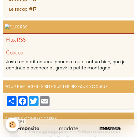
Le récap #17
Flux RSS
Coucou
Juste un petit coucou pour dire que tout va bien, que je
continue a avancer et gravir la petite montagne ...
POUR PARTAGER LE SITE SUR LES RÉSEAUX SOCIAUX
Partager
Facebook
Twitter
Email
DERNIERS COMMENTAIRES
SPONSORS
1. Témoignage prêt - ✅☘️ Mon mari et moi