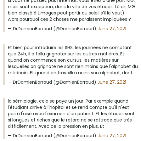
si vous ne passiez pas l'Internat, vous étiez d'une part MG,
mais sauf exception, dans la ville de vos études. Là un MG
bien classé à Limoges peut partir au soleil s'il le veut)
Alors pourquoi ces 2 choses me paraissent impliquées ?
— DrDamienBarraud (@DamienBarraud)
June 27, 2021
Et bien pour introduire les SHS, les journées ne comptant
que 24h, il a fallu grignoter sur les autres matières. Et
quand on commence son cursus, les matières sur
lesquelles on grignote ne sont rien moins que l'alphabet du
médecin. Et quand on travaille moins son alphabet, dont
— DrDamienBarraud (@DamienBarraud)
June 27, 2021
la sémiologie, cela se paye un jour. Par exemple quand
l'étudiant arrive à l'hopital et se rend compte qu'il n'est
pas à l'aise avec l'examen d'un patient. Et les études sont
si longues et riches que le retard ne se rattrape que très
difficilement. Avec de la pression en plus. Et
— DrDamienBarraud (@DamienBarraud)
June 27, 2021