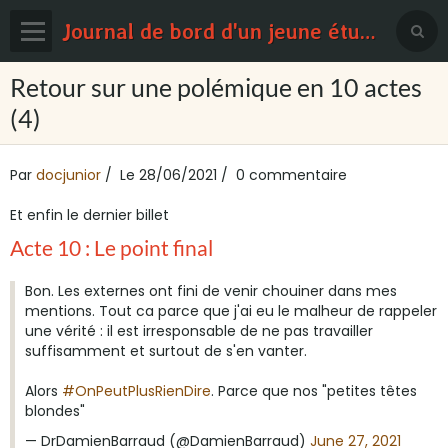
Journal de bord d'un jeune étudiant en médecine
Page d'accueil
Retour sur une polémique en 10 actes
(4)
Blog
Contact
Par
docjunior
Le 28/06/2021
0 commentaire
Sondages
Et enfin le dernier billet
Acte 10 : Le point final
Bon. Les externes ont fini de venir chouiner dans mes
mentions. Tout ca parce que j'ai eu le malheur de rappeler
une vérité : il est irresponsable de ne pas travailler
suffisamment et surtout de s'en vanter.
Alors
#OnPeutPlusRienDire
. Parce que nos "petites têtes
blondes"
— DrDamienBarraud (@DamienBarraud)
June 27, 2021