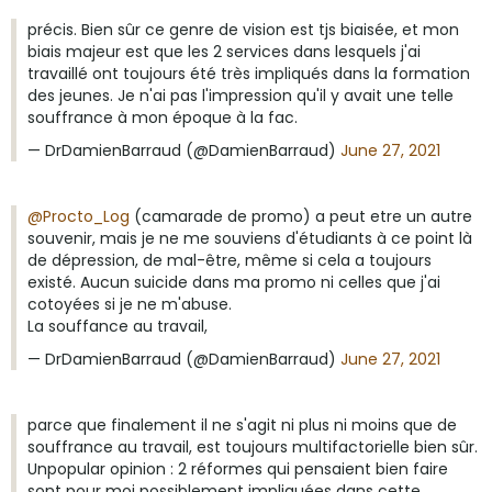
précis. Bien sûr ce genre de vision est tjs biaisée, et mon
biais majeur est que les 2 services dans lesquels j'ai
travaillé ont toujours été très impliqués dans la formation
des jeunes. Je n'ai pas l'impression qu'il y avait une telle
souffrance à mon époque à la fac.
— DrDamienBarraud (@DamienBarraud)
June 27, 2021
@Procto_Log
(camarade de promo) a peut etre un autre
souvenir, mais je ne me souviens d'étudiants à ce point là
de dépression, de mal-être, même si cela a toujours
existé. Aucun suicide dans ma promo ni celles que j'ai
cotoyées si je ne m'abuse.
La souffance au travail,
— DrDamienBarraud (@DamienBarraud)
June 27, 2021
parce que finalement il ne s'agit ni plus ni moins que de
souffrance au travail, est toujours multifactorielle bien sûr.
Unpopular opinion : 2 réformes qui pensaient bien faire
sont pour moi possiblement impliquées dans cette