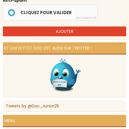
Anti-spam
CLIQUEZ POUR VALIDER
IconCaptcha ©
AJOUTER
ET OUI LE P'TIT DOC EST AUSSI SUR TWITTER !
Tweets by @Doc_Junior25
MENU