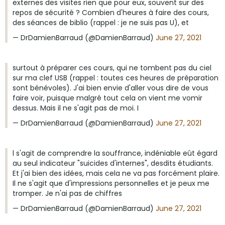
externes des visites rien que pour eux, souvent sur des
repos de sécurité ? Combien d'heures à faire des cours,
des séances de biblio (rappel : je ne suis pas U), et
— DrDamienBarraud (@DamienBarraud)
June 27, 2021
surtout à préparer ces cours, qui ne tombent pas du ciel
sur ma clef USB (rappel : toutes ces heures de préparation
sont bénévoles). J'ai bien envie d'aller vous dire de vous
faire voir, puisque malgré tout cela on vient me vomir
dessus. Mais il ne s'agit pas de moi. I
— DrDamienBarraud (@DamienBarraud)
June 27, 2021
l s'agit de comprendre la souffrance, indéniable eût égard
au seul indicateur "suicides d'internes", desdits étudiants.
Et j'ai bien des idées, mais cela ne va pas forcément plaire.
Il ne s'agit que d'impressions personnelles et je peux me
tromper. Je n'ai pas de chiffres
— DrDamienBarraud (@DamienBarraud)
June 27, 2021