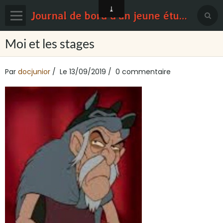
Journal de bord d'un jeune étudiant en médecine
Page d'accueil
Moi et les stages
Blog
Par
docjunior
Le 13/09/2019
0 commentaire
Contact
Sondages