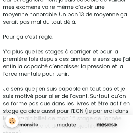
mes examens voire même d’avoir une
moyenne honorable. Un bon 13 de moyenne ça
serait pas mal du tout déjà.
Pour ça c’est réglé.
Y’a plus que les stages à corriger et pour la
première fois depuis des années je sens que j’ai
enfin la capacité d’encaisser la pression et la
force mentale pour tenir.
Je sens que j’en suis capable en tout cas et je
suis motivé pour aller de l’avant. Surtout qu’on
se forme pas que dans les livres et être actif en
stage ça aide aussi pour l’ECN (je parlerai dans
er
le prochain billet de mon 1
stage de l’année
SPONSORS
qui commence et de mes objectifs pour ce