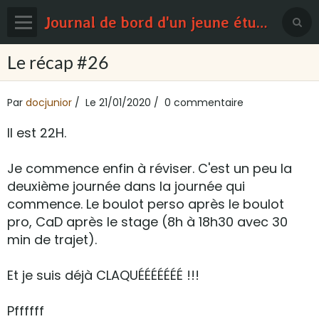
Journal de bord d'un jeune étudiant en médecine
Page d'accueil
Le récap #26
Blog
Par
docjunior
Le 21/01/2020
0 commentaire
Contact
Il est 22H.
Sondages
Je commence enfin à réviser. C'est un peu la
deuxième journée dans la journée qui
commence. Le boulot perso après le boulot
pro, CaD après le stage (8h à 18h30 avec 30
min de trajet).
Et je suis déjà CLAQU
É
É
É
É
É
É
É !!!
Pffffff