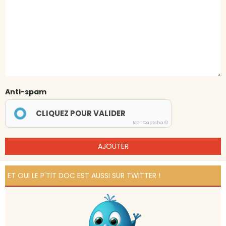
Anti-spam
CLIQUEZ POUR VALIDER
IconCaptcha ©
AJOUTER
ET OUI LE P'TIT DOC EST AUSSI SUR TWITTER !