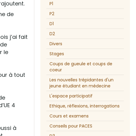
rajoutent.
P1
gne de
P2
D1
D2
s j’ai fait
 de
Divers
r le
Stages
Coups de gueule et coups de
coeur
our à tout
Les nouvelles trépidantes d'un
jeune étudiant en médecine
L'espace participatif
de
d’UE 4
Ethique, réflexions, interrogations
Cours et examens
Conseils pour PACES
éussi à
t