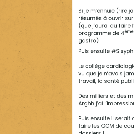
Si je m’ennuie (rire 
résumés à ouvrir sur l
(que j’aurai du faire 
ème
programme de 4
gastro)
Puis ensuite #Sisyph
Le collège cardiologi
vu que je n’avais jam
travail, la santé publ
Des milliers et des m
Arghh j’ai l’impressio
Puis ensuite il serai
faire les QCM de cou
dossiers !