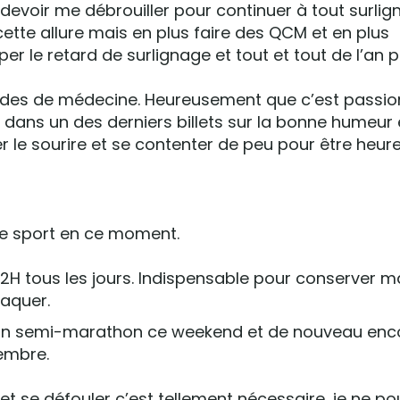
 devoir me débrouiller pour continuer à tout surlig
ette allure mais en plus faire des QCM et en plus
r le retard de surlignage et tout et tout de l’an p
études de médecine. Heureusement que c’est passio
dans un des derniers billets sur la bonne humeur e
r le sourire et se contenter de peu pour être heure
n de sport en ce moment.
 2H tous les jours. Indispensable pour conserver 
raquer.
à un semi-marathon ce weekend et de nouveau enc
embre.
et se défouler c’est tellement nécessaire, je ne po