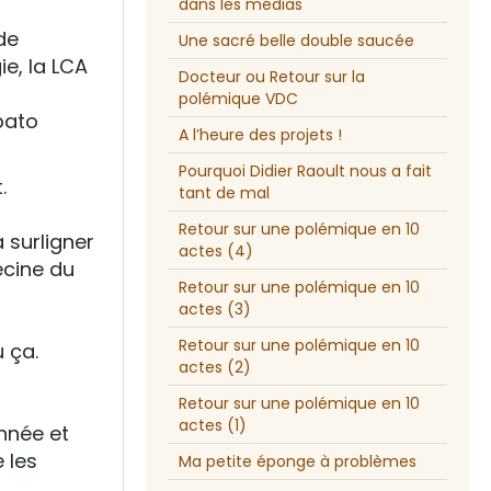
dans les médias
de
Une sacré belle double saucée
ie, la LCA
Docteur ou Retour sur la
polémique VDC
pato
A l’heure des projets !
Pourquoi Didier Raoult nous a fait
.
tant de mal
Retour sur une polémique en 10
à surligner
actes (4)
ecine du
Retour sur une polémique en 10
actes (3)
Retour sur une polémique en 10
u ça.
actes (2)
Retour sur une polémique en 10
actes (1)
née et
 les
Ma petite éponge à problèmes