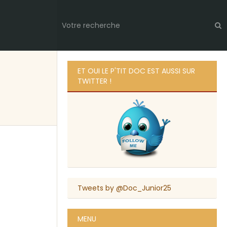
ET OUI LE P'TIT DOC EST AUSSI SUR
TWITTER !
Tweets by @Doc_Junior25
MENU