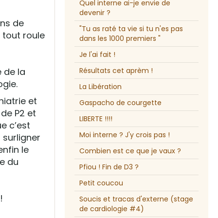
Quel interne ai-je envie de
devenir ?
ins de
"Tu as raté ta vie si tu n'es pas
 tout roule
dans les 1000 premiers "
Je l'ai fait !
 de la
Résultats cet aprèm !
ogie.
La Libération
iatrie et
Gaspacho de courgette
 de P2 et
LIBERTE !!!!
e c’est
Moi interne ? J'y crois pas !
 surligner
enfin le
Combien est ce que je vaux ?
ie du
Pfiou ! Fin de D3 ?
Petit coucou
!
Soucis et tracas d'externe (stage
de cardiologie #4)