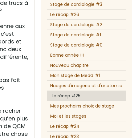
de trucs à
Stage de cardiologie #3
?
Le récap #26
Stage de cardiologie #2
oyenne aux
c’est
Stage de cardiologie #1
bords et
Stage de cardiologie #0
onc deux
Bonne année !!!
différente,
Nouveau chapitre
Mon stage de MedG #1
pas fait
Nuages d'imagerie et d'anatomie
es
Le récap #25
Mes prochains choix de stage
 rocher
Moi et les stages
 qu’en plus
in de QCM
Le récap #24
autre chose
Le récap #23