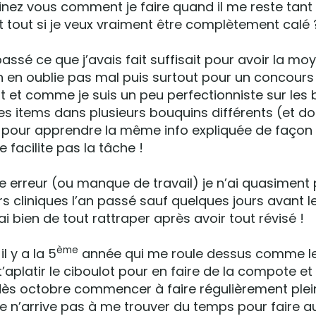
nez vous comment je faire quand il me reste tant 
et tout si je veux vraiment être complètement calé 
assé ce que j’avais fait suffisait pour avoir la m
en oublie pas mal puis surtout pour un concours 
t et comme je suis un peu perfectionniste sur les 
 les items dans plusieurs bouquins différents (et d
r) pour apprendre la même info expliquée de façon 
 facilite pas la tâche !
e erreur (ou manque de travail) je n’ai quasiment 
s cliniques l’an passé sauf quelques jours avant l
 bien de tout rattraper après avoir tout révisé !
ème
l y a la 5
année qui me roule dessus comme le
t’aplatir le ciboulot pour en faire de la compote et
dès octobre commencer à faire régulièrement ple
 je n’arrive pas à me trouver du temps pour faire 