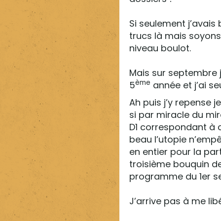
Si seulement j’avais 
trucs là mais soyons
niveau boulot.
Mais sur septembre 
ème
5
année et j’ai se
Ah puis j’y repense 
si par miracle du mir
D1 correspondant à c
beau l’utopie n’empêch
en entier pour la part
troisième bouquin de 
programme du 1er se
J’arrive pas à me lib