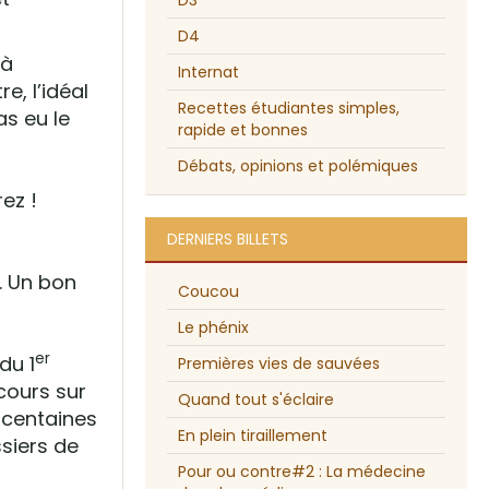
D3
D4
 à
Internat
e, l’idéal
Recettes étudiantes simples,
as eu le
rapide et bonnes
Débats, opinions et polémiques
ez !
DERNIERS BILLETS
e. Un bon
Coucou
Le phénix
er
du 1
Premières vies de sauvées
cours sur
Quand tout s'éclaire
s centaines
En plein tiraillement
siers de
Pour ou contre#2 : La médecine