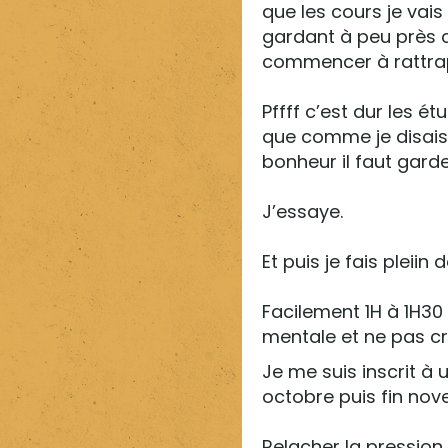
que les cours je vais
gardant à peu près c
commencer à rattrape
Pffff c’est dur les 
que comme je disais 
bonheur il faut garde
J’essaye.
Et puis je fais pleii
Facilement 1H à 1H30
mentale et ne pas c
Je me suis inscrit 
octobre puis fin nov
Relacher la pression 