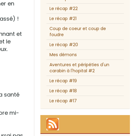
ner en
Le récap #22
assé) !
Le récap #21
Coup de coeur et coup de
nnant et
foudre
t le
Le récap #20
ux.
Mes démons
Aventures et péripéties d'un
carabin à l'hopital #2
Le récap #19
Le récap #18
ma santé
Le récap #17
ore mi-
urrai pas