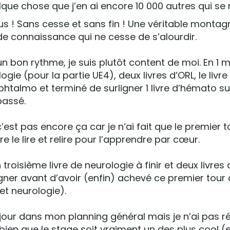
uelque chose que j’en ai encore 10 000 autres qui se 
lus ! Sans cesse et sans fin ! Une véritable monta
 de connaissance qui ne cesse de s’alourdir.
n bon rythme, je suis plutôt content de moi. En 1 moi
gie (pour la partie UE4), deux livres d’ORL, le livre
phtalmo et terminé de surligner 1 livre d’hémato su
passé.
est pas encore ça car je n’ai fait que le premier t
ore le lire et relire pour l’apprendre par cœur.
troisième livre de neurologie à finir et deux livres 
gner avant d’avoir (enfin) achevé ce premier tour 
t neurologie).
 jour dans mon planning général mais je n’ai pas r
bien que le stage soit vraiment un des plus cool (e