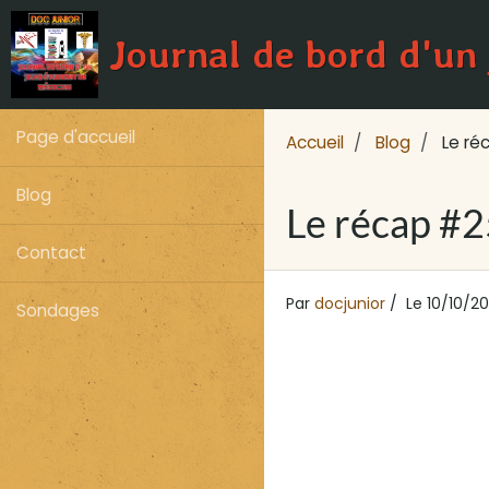
Journal de bord d'un
Page d'accueil
Accueil
Blog
Le ré
Blog
Le récap #2
Contact
Par
docjunior
Le 10/10/20
Sondages