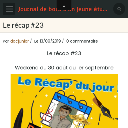
Journal de bord d'un jeune étudiant en médecine
Page d'accueil
Le récap #23
Blog
Par
docjunior
Le 13/09/2019
0 commentaire
Contact
Le récap #23
Sondages
Weekend du 30 août au 1er septembre