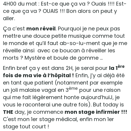
4H00 du mat : Est-ce que ça va ? Ouais !!!! Est-
ce que ça va ? OUAIS !!! Bon alors on peut y
aller.
Ça c’est
mon réveil
. Pourquoi je ne peux pas
mettre une douce petite musique comme tout
le monde et qu’il faut ab-so-lu-ment que je me
réveille ainsi avec ce boucan à réveiller les
morts ? Mystère et boule de gomme …
ère
Enfin bref ça y est dans 2H, je serai pour
la 1
fois de ma vie à l’hôpital !
Enfin, j’y ai déjà été
en tant que patient (notamment par exemple
ème
un joli malaise vagal en 3
pour une raison
qui me fait légèrement honte aujourd’huiJ, je
vous le raconterai une autre fois). But today is
THE
day, je commence
mon stage infirmier !!!
C'est mon 1er stage médical, enfin mon 1er
stage tout court !