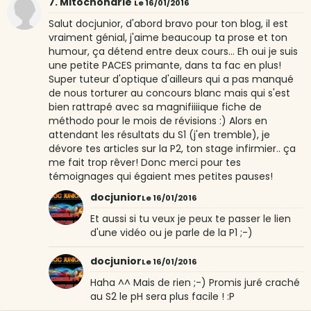
7. Mitochondrie
Le 16/01/2016
Salut docjunior, d'abord bravo pour ton blog, il est
vraiment génial, j'aime beaucoup ta prose et ton
humour, ça détend entre deux cours... Eh oui je suis
une petite PACES primante, dans ta fac en plus!
Super tuteur d'optique d'ailleurs qui a pas manqué
de nous torturer au concours blanc mais qui s'est
bien rattrapé avec sa magnifiiiique fiche de
méthodo pour le mois de révisions :) Alors en
attendant les résultats du S1 (j'en tremble), je
dévore tes articles sur la P2, ton stage infirmier.. ça
me fait trop rêver! Donc merci pour tes
témoignages qui égaient mes petites pauses!
docjunior
Le 16/01/2016
Et aussi si tu veux je peux te passer le lien
d'une vidéo ou je parle de la P1 ;-)
docjunior
Le 16/01/2016
Haha ^^ Mais de rien ;-) Promis juré craché
au S2 le pH sera plus facile ! :P