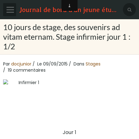
Journal de bord d'un jeune étudiant en médecine
Page d'accueil
10 jours de stage, des souvenirs ad
vitam eternam. Stage infirmier jour 1 :
Blog
1/2
Contact
Sondages
Par
docjunior
Le 09/09/2015
Dans
Stages
19 commentaires
Jour 1