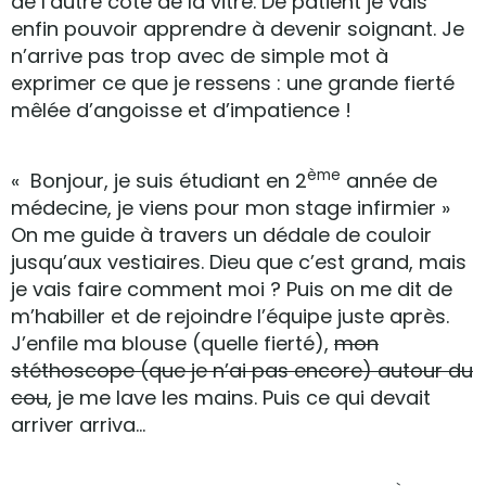
de l’autre côté de la vitre. De patient je vais
enfin pouvoir apprendre à devenir soignant. Je
n’arrive pas trop avec de simple mot à
exprimer ce que je ressens : une grande fierté
mêlée d’angoisse et d’impatience !
ème
« Bonjour, je suis étudiant en 2
année de
médecine, je viens pour mon stage infirmier »
On me guide à travers un dédale de couloir
jusqu’aux vestiaires. Dieu que c’est grand, mais
je vais faire comment moi ? Puis on me dit de
m’habiller et de rejoindre l’équipe juste après.
J’enfile ma blouse (quelle fierté),
mon
stéthoscope (que je n’ai pas encore) autour du
cou
, je me lave les mains. Puis ce qui devait
arriver arriva…