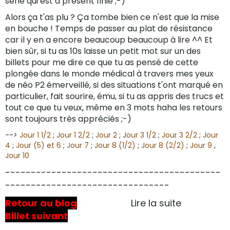
série qui est à présent finie ;-)
Alors ça t'as plu ? Ça tombe bien ce n'est que la mise
en bouche ! Temps de passer au plat de résistance
car il y en a encore beaucoup beaucoup à lire ^^ Et
bien sûr, si tu as 10s laisse un petit mot sur un des
billets pour me dire ce que tu as pensé de cette
plongée dans le monde médical à travers mes yeux
de néo P2 émerveillé, si des situations t'ont marqué en
particulier, fait sourire, ému, si tu as appris des trucs et
tout ce que tu veux, même en 3 mots haha les retours
sont toujours très appréciés ;-)
-->
Jour 1 1/2
;
Jour 1 2/2
;
Jour 2
;
Jour 3 1/2
;
Jour 3 2/2
;
Jour
4
;
Jour (5) et 6
;
Jour 7
;
Jour 8 (1/2)
;
Jour 8 (2/2)
;
Jour 9
,
Jour 10
------------------------------------------
--------------------------------
Retour au blog
Lire la suite
Billet suivant