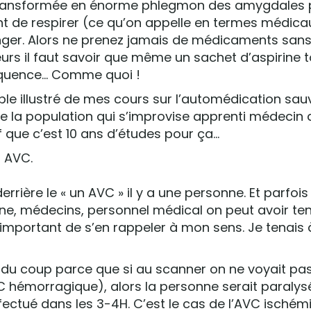
 transformée en énorme phlegmon des amygdales 
nt de respirer (ce qu’on appelle en termes médica
er. Alors ne prenez jamais de médicaments sans 
leurs il faut savoir que même un sachet d’aspirine 
équence… Comme quoi !
e illustré de mes cours sur l’automédication sa
e la population qui s’improvise apprenti médecin
 que c’est 10 ans d’études pour ça…
n AVC.
derrière le « un AVC » il y a une personne. Et parfoi
ne, médecins, personnel médical on peut avoir t
st important de s’en rappeler à mon sens. Je tenais 
d du coup parce que si au scanner on ne voyait pa
 hémorragique), alors la personne serait paralysé
ffectué dans les 3-4H. C’est le cas de l’AVC ischém