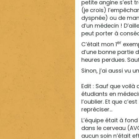
petite angine s’est
(je crois) l’empêcha
dyspnée) ou de mang
d’un médecin ! D’ail
peut porter à cons
er
C’était mon 1
exempl
d’une bonne partie d
heures perdues. Sauf
Sinon, j’ai aussi vu u
Edit : Sauf que voilà 
étudiants en médeci
l’oublier. Et que c’e
repréciser…
L’équipe était à fon
dans le cerveau (AVC
aucun soin n’était e