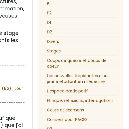
actures,
P1
lammation,
P2
rveuses
D1
D2
le stage
ants les
Divers
Stages
Coups de gueule et coups de
-----------
coeur
Les nouvelles trépidantes d'un
jeune étudiant en médecine
8 (1/2)
;
Jour
L'espace participatif
Ethique, réflexions, interrogations
-----------
Cours et examens
auf que
Conseils pour PACES
 que j’ai