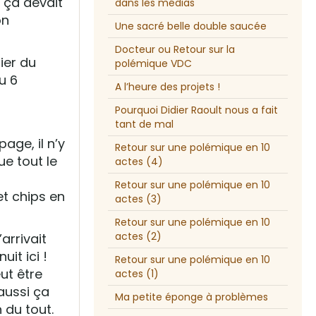
 ça devait
dans les médias
on
Une sacré belle double saucée
Docteur ou Retour sur la
fier du
polémique VDC
u 6
A l’heure des projets !
Pourquoi Didier Raoult nous a fait
tant de mal
age, il n’y
Retour sur une polémique en 10
ue tout le
actes (4)
Retour sur une polémique en 10
et chips en
actes (3)
Retour sur une polémique en 10
actes (2)
arrivait
it ici !
Retour sur une polémique en 10
ut être
actes (1)
 aussi ça
Ma petite éponge à problèmes
 du tout.