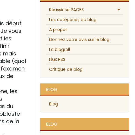
Réussir sa PACES
Les catégories du blog
is début
A propos
! Je vous
t les
Donnez votre avis sur le blog
inir
La blogroll
es mais
Flux RSS
able (quoi
a l'examen
Critique de blog
eux de
BLOG
ne, les
s
Blog
pas du
roblaste
rs de la
BLOG