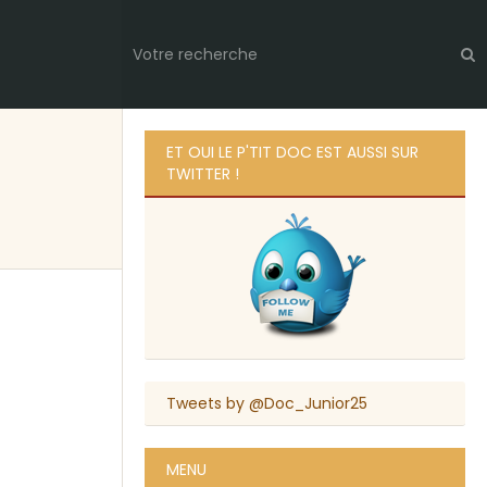
ET OUI LE P'TIT DOC EST AUSSI SUR
TWITTER !
Tweets by @Doc_Junior25
MENU