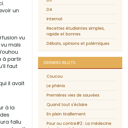
D3
i.
D4
avoir un
Internat
Recettes étudiantes simples,
rapide et bonnes
erfusion vu
Débats, opinions et polémiques
n vu mais
 Youhou
n à partir
DERNIERS BILLETS
’il faut
Coucou
ui il avait
Le phénix
Premières vies de sauvées
Quand tout s'éclaire
r à la
 des
En plein tiraillement
ura fallu
Pour ou contre#2 : La médecine