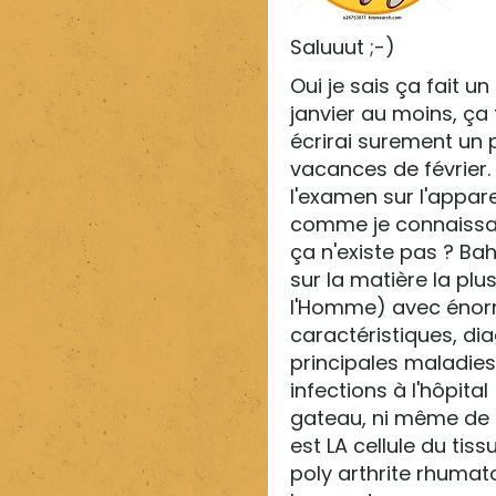
Saluuut ;-)
Oui je sais ça fait 
janvier au moins, ça 
écrirai surement un p
vacances de février. 
l'examen sur l'appar
comme je connaissai
ça n'existe pas ? Bah
sur la matière la plu
l'Homme) avec énorm
caractéristiques, dia
principales maladies 
infections à l'hôpita
gateau, ni même de l
est LA cellule du tiss
poly arthrite rhumat