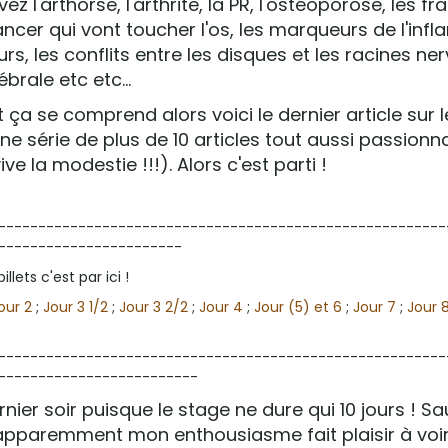
 l'arthorse, l'arthrite, la PR, l'ostéoporose, les fr
ancer qui vont toucher l'os, les marqueurs de l'inf
urs, les conflits entre les disques et les racines ne
brale etc etc...
 ça se comprend alors voici le dernier article sur 
une série de plus de 10 articles tout aussi passionn
ve la modestie !!!). Alors c'est parti !
--------------------------------------------------------
-----------------------
llets c'est par ici !
our 2
;
Jour 3 1/2
;
Jour 3 2/2
;
Jour 4
;
Jour (5) et 6
;
Jour 7
;
Jour 
--------------------------------------------------------
-------------------------
nier soir puisque le stage ne dure qui 10 jours ! S
 apparemment mon enthousiasme fait plaisir à voir)