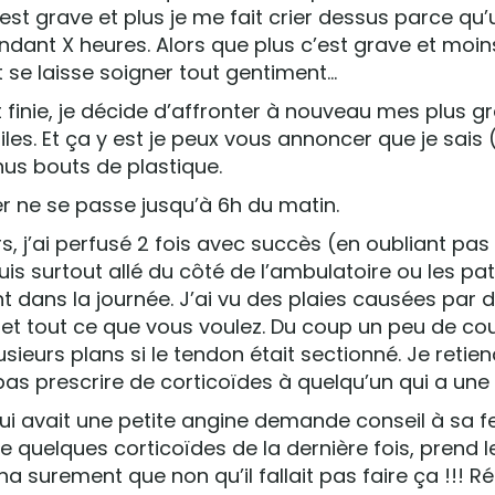
st grave et plus je me fait crier dessus parce qu’
ndant X heures. Alors que plus c’est grave et moin
t se laisse soigner tout gentiment…
t finie, je décide d’affronter à nouveau mes plus 
riles. Et ça y est je peux vous annoncer que je sais
hus bouts de plastique.
ier ne se passe jusqu’à 6h du matin.
rs, j’ai perfusé 2 fois avec succès (en oubliant pas
uis surtout allé du côté de l’ambulatoire ou les pat
t dans la journée. J’ai vu des plaies causées par d
 et tout ce que vous voulez. Du coup un peu de cou
ieurs plans si le tendon était sectionné. Je retien
 pas prescrire de corticoïdes à quelqu’un qui a une 
ui avait une petite angine demande conseil à sa 
ste quelques corticoïdes de la dernière fois, prend l
a surement que non qu’il fallait pas faire ça !!! Rés