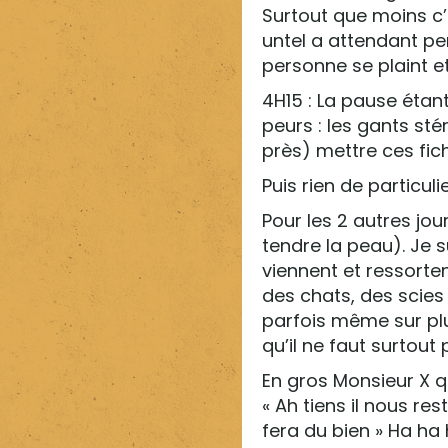
Surtout que moins c’e
untel a attendant pe
personne se plaint e
4H15 : La pause étan
peurs : les gants sté
près) mettre ces fic
Puis rien de particul
Pour les 2 autres jou
tendre la peau). Je s
viennent et ressorten
des chats, des scies
parfois même sur plus
qu’il ne faut surtout
En gros Monsieur X q
« Ah tiens il nous re
fera du bien » Ha ha h