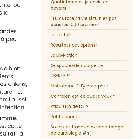
Quel interne ai-je envie de
untel ou
devenir ?
s la
"Tu as raté ta vie si tu n'es pas
dans les 1000 premiers "
grandes
Je l'ai fait !
 (à peu
Résultats cet aprèm !
La Libération
Gaspacho de courgette
 de bien
ients
LIBERTE !!!!
es chiens,
Moi interne ? J'y crois pas !
ture ! Et
Combien est ce que je vaux ?
drai aussi
infection.
Pfiou ! Fin de D3 ?
Petit coucou
femme.
es, ça te
Soucis et tracas d'externe (stage
ultat, la
de cardiologie #4)