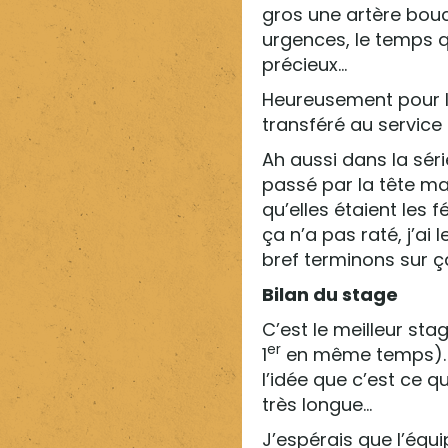
gros une artère bouc
urgences, le temps q
précieux…
Heureusement pour la
transféré au service
Ah aussi dans la séri
passé par la tête mai
qu’elles étaient les f
ça n’a pas raté, j’ai 
bref terminons sur ç
Bilan du stage
C’est le meilleur sta
er
1
en même temps). J
l’idée que c’est ce q
très longue…
J’espérais que l’équ