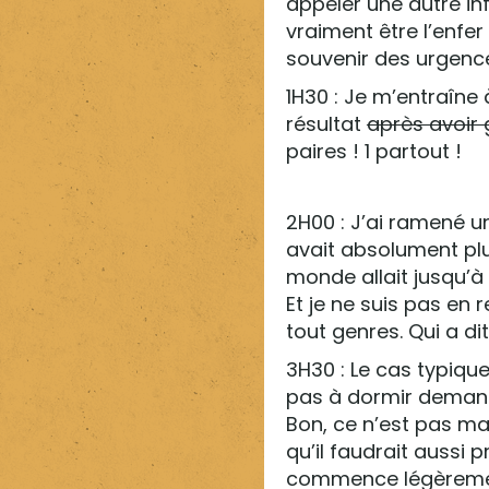
appeler une autre in
vraiment être l’enfe
souvenir des urgenc
1H30 : Je m’entraîne à
résultat
après avoir
paires ! 1 partout !
2H00 : J’ai ramené u
avait absolument plu
monde allait jusqu’à g
Et je ne suis pas en
tout genres. Qui a d
3H30 : Le cas typique
pas à dormir demanda
Bon, ce n’est pas ma
qu’il faudrait aussi 
commence légèrement