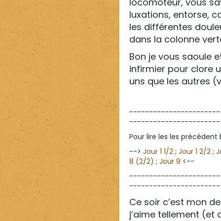
locomoteur, vous savez
luxations, entorse, c
les différentes doule
dans la colonne verté
Bon je vous saoule et
infirmier pour clore 
uns que les autres (vi
-----------------------
-----------------------
Pour lire les les précédent bi
-->
Jour 1 1/2
;
Jour 1 2/2
;
J
8 (2/2)
;
Jour 9
<--
-----------------------
-----------------------
Ce soir c’est mon der
j’aime tellement (et