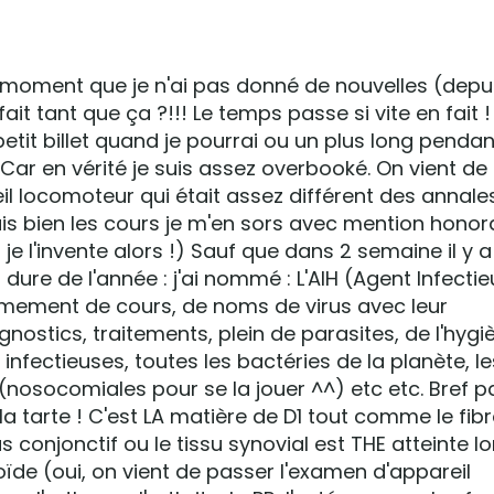
un moment que je n'ai pas donné de nouvelles (depu
fait tant que ça ?!!! Le temps passe si vite en fait 
etit billet quand je pourrai ou un plus long pendan
Car en vérité je suis assez overbooké. On vient de f
eil locomoteur qui était assez différent des annal
s bien les cours je m'en sors avec mention honor
 je l'invente alors !) Sauf que dans 2 semaine il y 
s dure de l'année : j'ai nommé : L'AIH (Agent Infecti
ement de cours, de noms de virus avec leur
gnostics, traitements, plein de parasites, de l'hygiè
infectieuses, toutes les bactéries de la planète, le
l (nosocomiales pour se la jouer ^^) etc etc. Bref 
a tarte ! C'est LA matière de D1 tout comme le fib
us conjonctif ou le tissu synovial est THE atteinte lo
oïde (oui, on vient de passer l'examen d'appareil