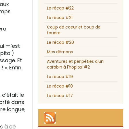
 aux
Le récap #22
temps
Le récap #21
Coup de coeur et coup de
era
foudre
Le récap #20
qui m’est
Mes démons
pital)
assage. Et
Aventures et péripéties d'un
 ». Enfin
carabin à l'hopital #2
Le récap #19
Le récap #18
c’était le
Le récap #17
orté dans
ore longue,
as à ce