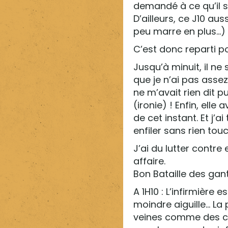
demandé à ce qu’il so
D’ailleurs, ce J10 au
peu marre en plus…)
C’est donc reparti po
Jusqu’à minuit, il ne
que je n’ai pas assez 
ne m’avait rien dit p
(ironie) ! Enfin, elle
de cet instant. Et j’
enfiler sans rien tou
J’ai du lutter contre
affaire.
Bon Bataille des gants
A 1H10 : L’infirmière
moindre aiguille… La
veines comme des che