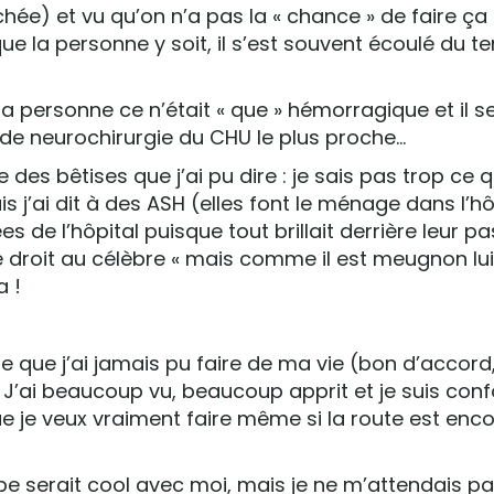
hée) et vu qu’on n’a pas la « chance » de faire ça
ue la personne y soit, il s’est souvent écoulé du 
 personne ce n’était « que » hémorragique et il s
 de neurochirurgie du CHU le plus proche…
e des bêtises que j’ai pu dire : je sais pas trop ce 
s j’ai dit à des ASH (elles font le ménage dans l’hô
ées de l’hôpital puisque tout brillait derrière leur p
le droit au célèbre « mais comme il est meugnon lui !
a !
ge que j’ai jamais pu faire de ma vie (bon d’accord, 
’ai beaucoup vu, beaucoup apprit et je suis conf
ue je veux vraiment faire même si la route est enc
ipe serait cool avec moi, mais je ne m’attendais p