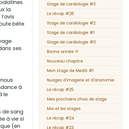
palatines
Stage de cardiologie #3
ux la
Le récap #26
l’avis
toute bête
Stage de cardiologie #2
Stage de cardiologie #1
uvage
Stage de cardiologie #0
 dans ses
Bonne année !!!
Nouveau chapitre
Mon stage de MedG #1
s nous
Nuages d'imagerie et d'anatomie
endance à
Le récap #25
à le
Mes prochains choix de stage
Moi et les stages
s de sang
e à vie si
Le récap #24
ique (en
Le récap #23