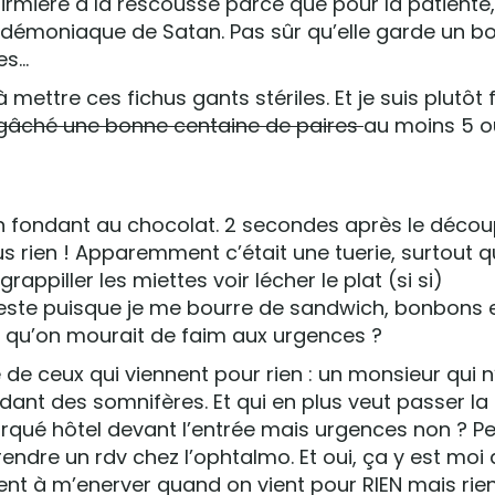
firmière à la rescousse parce que pour la patiente,
r démoniaque de Satan. Pas sûr qu’elle garde un b
es…
 mettre ces fichus gants stériles. Et je suis plutôt 
 gâché une bonne centaine de paires
au moins 5 o
n fondant au chocolat. 2 secondes après le découp
s rien ! Apparemment c’était une tuerie, surtout q
rappiller les miettes voir lécher le plat (si si)
 reste puisque je me bourre de sandwich, bonbons 
it qu’on mourait de faim aux urgences ?
 de ceux qui viennent pour rien : un monsieur qui n’
nt des somnifères. Et qui en plus veut passer la nu
rqué hôtel devant l’entrée mais urgences non ? Pe
prendre un rdv chez l’ophtalmo. Et oui, ça y est moi
 à m’enerver quand on vient pour RIEN mais rien