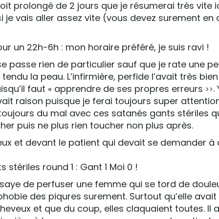
it prolongé de 2 jours que je résumerai très vite ic
ssi je vais aller assez vite (vous devez surement en 
ur un 22h-6h : mon horaire préféré, je suis ravi !
 se passe rien de particulier sauf que je rate une p
tendu la peau. L’infirmière, perfide l’avait très bie
uisqu’il faut « apprendre de ses propres erreurs
.
>>
 avait raison puisque je ferai toujours super attentio
ai toujours du mal avec ces satanés gants stériles qu
cher puis ne plus rien toucher non plus après.
 eux et devant le patient qui devait se demander à q
 stériles round 1 : Gant 1 Moi 0 !
 essaye de perfuser une femme qui se tord de douleu
 phobie des piqures surement. Surtout qu’elle avait
veux et que du coup, elles claquaient toutes. Il a