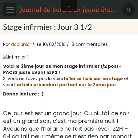
Journal de bord d'un jeune étudiant en médecine
Page d'accueil
Stage infirmier : Jour 3 1/2
Blog
Par
docjunior
Le 10/02/2016
8 commentaires
Contact
Sondages
Voici le 3ème jour de mon stage infirmier 1/2 post-
PACES juste avant la P2 !
Si vous ne l'avez pas lu voici
l
e 1er article sur ce stage
et
voici
l'article précédent portant sur le 2ème jour
Bonne lecture :-)
Ce jour est est un grand jour. Ou plutôt ce soir
est un grand soir, c’est ma première nuit !
Avouons que l’horaire ne fait pas rêver, 22H –
6H ça fait peur même ce n’est rien par rapport