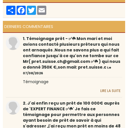
Partager
Facebook
Twitter
Email
DERNIERS COMMENTAIRES
1. Témoignage prêt - ✅☘️ Mon mari et moi
avions contacté plusieurs prêteurs qui nous
ont arnaqués .Nous ne savons plus a qui fait
confiance jusqu'à ce qu'on ne tombe sur ce
Mr( pret.suisse.ch@gmail.com ✅☘️ ) qui nous
a donné 350K €,son mail: pret.suisse.c
Le
07/08/2026
Témoignage
LIRE LA SUITE
2. J'ai enfin reçu un prêt de 100 000€ auprès
de 'EXPERT FINANCE ✅☘️' Je fais ce
témoignage pour permettre aux personnes
ayant besoin de prêt de savoir à qui
s'adresser ,j'ai reçu mon prêt en moins de 48