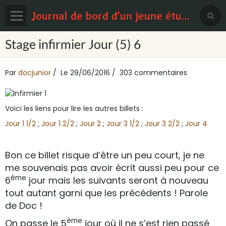
Journal de bord d'un jeune étudiant en médecine
Page d'accueil
Stage infirmier Jour (5) 6
Blog
Par
docjunior
Le 29/06/2016
303 commentaires
Contact
Sondages
Voici les liens pour lire les autres billets :
Jour 1 1/2
;
Jour 1 2/2
;
Jour 2
;
Jour 3 1/2
;
Jour 3 2/2
;
Jour 4
Bon ce billet risque d’être un peu court, je ne
me souvenais pas avoir écrit aussi peu pour ce
ème
6
jour mais les suivants seront à nouveau
tout autant garni que les précédents ! Parole
de Doc !
ème
On passe le 5
jour où il ne s’est rien passé