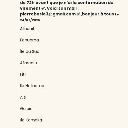
de 72h avant que je n’ai la confirmation du
virement ✅, Voici son mail :
pierrebosio3@gmail.com ✅ ,bonjour à tous
Le
24/07/2026
Afaahiti
Fenuaroa
Île du Sud
Afareaitu
Fitii
Ile Hotuatua
Aié
Gaioio
Île Kamaka