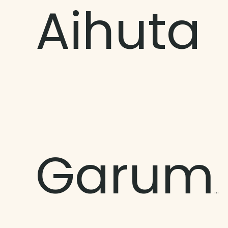
Aihuta
Garumaoa