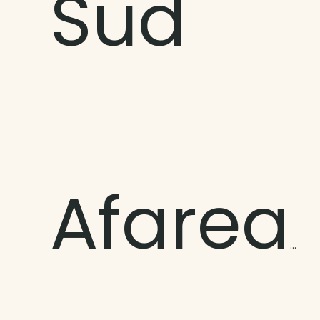
Sud
Afareaitu