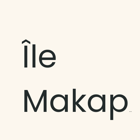
Île
Makapu