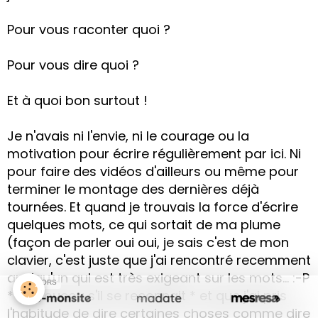
Pour vous raconter quoi ?
Pour vous dire quoi ?
Et à quoi bon surtout !
Je n'avais ni l'envie, ni le courage ou la
motivation pour écrire régulièrement par ici. Ni
pour faire des vidéos d'ailleurs ou même pour
terminer le montage des dernières déjà
tournées. Et quand je trouvais la force d'écrire
quelques mots, ce qui sortait de ma plume
(façon de parler oui oui, je sais c'est de mon
clavier, c'est juste que j'ai rencontré recemment
quelqu'un qui est très exigeant sur les mots... :-P
SPONSORS
* un coucou s'il se reconnait * et que j'ai pris
l'habitude de dire certaines choses comme dire