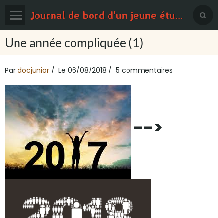
Journal de bord d'un jeune étudiant en médecine
Page d'accueil
Une année compliquée (1)
Blog
Par
docjunior
Le 06/08/2018
5 commentaires
Contact
Sondages
-->