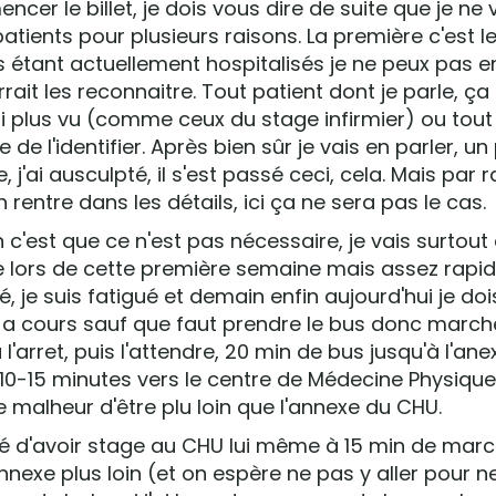
er le billet, je dois vous dire de suite que je ne 
patients pour plusieurs raisons. La première c'est l
s étant actuellement hospitalisés je ne peux pas en
rait les reconnaitre. Tout patient dont je parle, ça 
i plus vu (comme ceux du stage infirmier) ou tou
 de l'identifier. Après bien sûr je vais en parler, un 
e, j'ai ausculpté, il s'est passé ceci, cela. Mais par
n rentre dans les détails, ici ça ne sera pas le cas.
 c'est que ce n'est pas nécessaire, je vais surtout
re lors de cette première semaine mais assez rap
é, je suis fatigué et demain enfin aujourd'hui je doi
y a cours sauf que faut prendre le bus donc march
 l'arret, puis l'attendre, 20 min de bus jusqu'à l'an
0-15 minutes vers le centre de Médecine Physique
e malheur d'être plu loin que l'annexe du CHU.
ilité d'avoir stage au CHU lui même à 15 min de mar
nnexe plus loin (et on espère ne pas y aller pour n