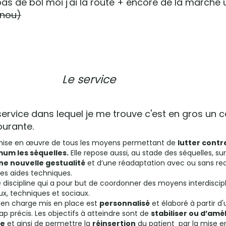
as de bol moi j'ai la route + encore de la marche 
inou)
Le service
service dans lequel je me trouve c'est en gros un 
ourante.
 mise en œuvre de tous les moyens permettant de
lutter contre
mum les séquelles.
Elle repose aussi, au stade des séquelles, sur
ne nouvelle gestualité
et d’une réadaptation avec ou sans re
res aides techniques.
 discipline qui a pour but de coordonner des moyens interdiscipl
, techniques et sociaux.
 en charge mis en place est
personnalisé
et élaboré à partir d
ap précis. Les objectifs à atteindre sont de
stabiliser ou d’amél
le
et ainsi de permettre la
réinsertion
du patient par la mise 