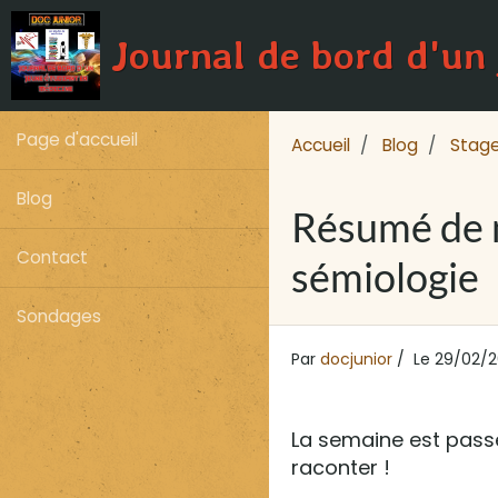
Journal de bord d'un
Page d'accueil
Accueil
Blog
Stag
Blog
Résumé de 
Contact
sémiologie
Sondages
Par
docjunior
Le 29/02/2
La semaine est passée
raconter !