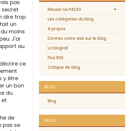
vais pas
e secret
Réussir sa PACES
 dire trop
Les catégories du blog
fait un
A propos
t du moins
peu. J'ai
Donnez votre avis sur le blog
 rapport au
La blogroll
Flux RSS
 décrire ce
Critique de blog
idement
s y être
er un bon
BLOG
exe du
 et
Blog
che de
BLOG
e pas se