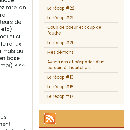
atique
ez rare, on
Le récap #22
reil
Le récap #21
cteurs de
Coup de coeur et coup de
 etc)
foudre
al et si
Le récap #20
le reflux
au mais au
Mes démons
 en base
Aventures et péripéties d'un
 moi) ? ^^
carabin à l'hopital #2
Le récap #19
Le récap #18
Le récap #17
ous
nnent