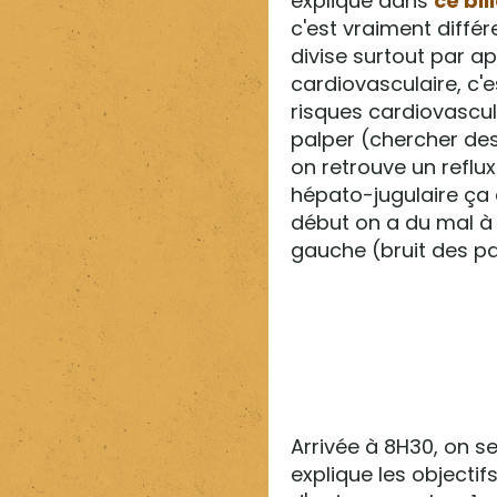
expliqué dans
ce bil
c'est vraiment différ
divise surtout par app
cardiovasculaire, c'es
risques cardiovascul
palper (chercher des 
on retrouve un reflux 
hépato-jugulaire ça e
début on a du mal à 
gauche (bruit des pa
Arrivée à 8H30, on se 
explique les objecti