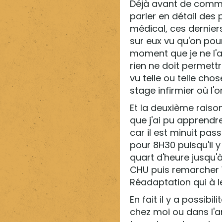
Déjà avant de commenc
parler en détail des 
médical, ces dernier
sur eux vu qu'on pour
moment que je ne l'a
rien ne doit permettre
vu telle ou telle chos
stage infirmier où l'o
Et la deuxième raison
que j'ai pu apprend
car il est minuit pass
pour 8H30 puisqu'il 
quart d'heure jusqu'à
CHU puis remarcher 1
Réadaptation qui à l
En fait il y a possib
chez moi ou dans l'a