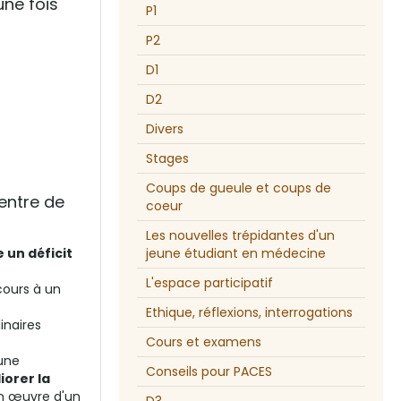
une fois
P1
P2
D1
D2
Divers
Stages
Coups de gueule et coups de
centre de
coeur
Les nouvelles trépidantes d'un
 un déficit
jeune étudiant en médecine
L'espace participatif
cours à un
Ethique, réflexions, interrogations
inaires
Cours et examens
'une
Conseils pour PACES
iorer la
en œuvre d'un