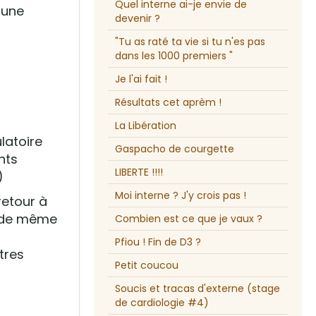
Quel interne ai-je envie de
 une
devenir ?
"Tu as raté ta vie si tu n'es pas
dans les 1000 premiers "
Je l'ai fait !
Résultats cet aprèm !
La Libération
latoire
Gaspacho de courgette
nts
LIBERTE !!!!
)
Moi interne ? J'y crois pas !
 retour à
t de même
Combien est ce que je vaux ?
Pfiou ! Fin de D3 ?
tres
Petit coucou
Soucis et tracas d'externe (stage
de cardiologie #4)