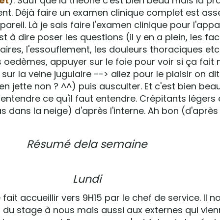
let
). Sauf que la théorie c'est bien beau mais la pr
ent. Déjà faire un examen clinique complet est ass
areil. Là je sais faire l'examen clinique pour l'appa
t à dire poser les questions (il y en a plein, les fa
aires, l'essouflement, les douleurs thoraciques etc
oedèmes, appuyer sur le foie pour voir si ça fait m
sur la veine jugulaire --> allez pour le plaisir on dit 
n jette non ? ^^) puis ausculter. Et c'est bien be
entendre ce qu'il faut entendre. Crépitants légers
s dans la neige) d'après l'interne. Ah bon (d'après
Résumé dela semaine
Lundi
fait accueillir vers 9H15 par le chef de service. Il n
fs du stage à nous mais aussi aux externes qui vie