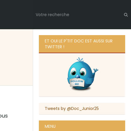
ET OUI LE P'TIT DOC EST AUSSI SUR
TWITTER !
Tweets by @Doc_Junior25
vous
MENU