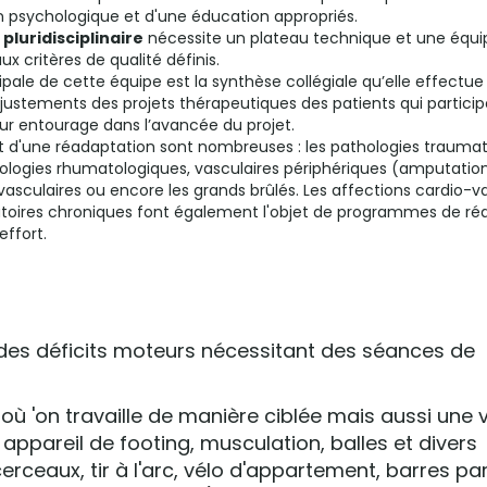
n psychologique et d'une éducation appropriés.
pluridisciplinaire
nécessite un plateau technique et une équi
x critères de qualité définis.
ipale de cette équipe est la synthèse collégiale qu’elle effectue
justements des projets thérapeutiques des patients qui partici
ur entourage dans l’avancée du projet.
nt d'une réadaptation sont nombreuses : les pathologies trauma
ologies rhumatologiques, vasculaires périphériques (amputation
asculaires ou encore les grands brûlés. Les affections cardio-va
ratoires chroniques font également l'objet de programmes de ré
effort.
des déficits moteurs nécessitant des séances de
 où 'on travaille de manière ciblée mais aussi une v
appareil de footing, musculation, balles et divers
erceaux, tir à l'arc, vélo d'appartement, barres par