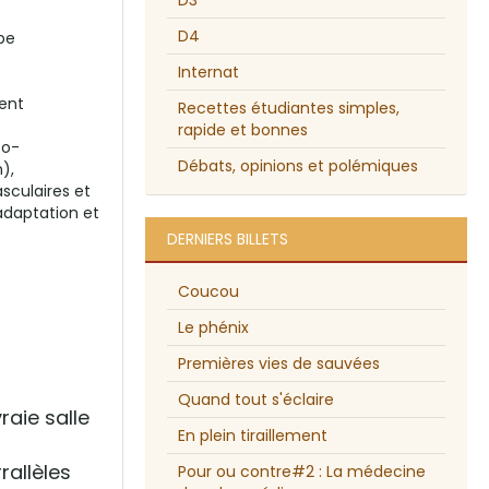
D3
D4
pe
Internat
pent
Recettes étudiantes simples,
rapide et bonnes
to-
Débats, opinions et polémiques
),
sculaires et
adaptation et
DERNIERS BILLETS
Coucou
Le phénix
Premières vies de sauvées
Quand tout s'éclaire
raie salle
En plein tiraillement
rallèles
Pour ou contre#2 : La médecine