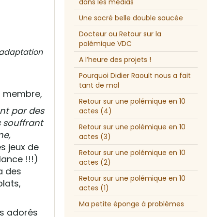
dans les médias
Une sacré belle double saucée
Docteur ou Retour sur la
polémique VDC
éadaptation
A l’heure des projets !
Pourquoi Didier Raoult nous a fait
tant de mal
en membre,
Retour sur une polémique en 10
nt par des
actes (4)
 souffrant
Retour sur une polémique en 10
ne,
actes (3)
es jeux de
Retour sur une polémique en 10
lance !!!)
actes (2)
a des
Retour sur une polémique en 10
plats,
actes (1)
Ma petite éponge à problèmes
ts adorés