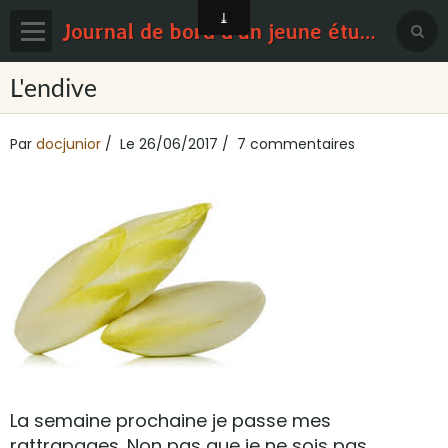
Journal de bord d'un jeune étudiant en médecine
Page d'accueil
L'endive
Blog
Par
docjunior
Le 26/06/2017
7 commentaires
Contact
Sondages
La semaine prochaine je passe mes
rattrapages. Non pas que je ne sois pas