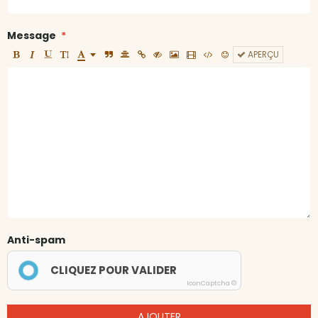
Message
APERÇU
Anti-spam
CLIQUEZ POUR VALIDER
IconCaptcha ©
AJOUTER