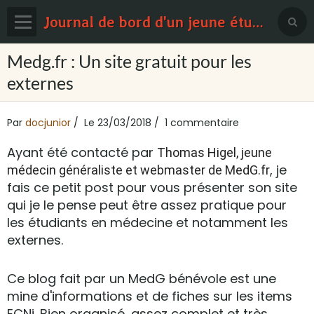
Journal de bord d'un jeune étudiant en médecine
Page d'accueil
Medg.fr : Un site gratuit pour les
externes
Blog
Contact
Par
docjunior
Le 23/03/2018
1 commentaire
Sondages
Ayant été contacté par
Thomas Higel, jeune
, je
médecin généraliste et webmaster de MedG.fr
fais ce petit post pour vous présenter son site
qui je le pense peut être assez pratique pour
les étudiants en médecine et notamment les
externes.
Ce blog fait par un MedG bénévole est une
mine d'informations et de fiches sur les items
ECNi. Bien organisé, assez complet et très