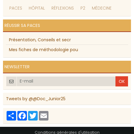
PACES
HÔPITAL
RÉFLEXIONS
P2
MÉDECINE
RÉUSSIR SA PACES
Présentation, Conseils et secr
Mes fiches de méthodologie pou
NEWSLETTER
OK
Tweets by @@Doc_Junior25
Partager
Facebook
Twitter
Email
Conditions générales d'utilisation