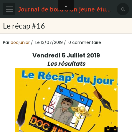
Journal de bord d'un jeune étudiant en médecine
Page d'accueil
Le récap #16
Blog
Par
docjunior
Le 13/07/2019
0 commentaire
Contact
Vendredi 5 Juillet 2019
Sondages
Les résultats