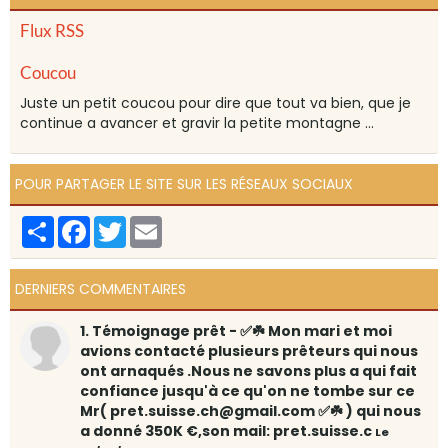
Flux RSS
Coucou
Juste un petit coucou pour dire que tout va bien, que je
continue a avancer et gravir la petite montagne ...
POUR PARTAGER LE SITE SUR LES RÉSEAUX SOCIAUX
Partager
Facebook
Twitter
Email
DERNIERS COMMENTAIRES
1. Témoignage prêt - ✅☘️ Mon mari et moi
avions contacté plusieurs prêteurs qui nous
ont arnaqués .Nous ne savons plus a qui fait
confiance jusqu'à ce qu'on ne tombe sur ce
Mr( pret.suisse.ch@gmail.com ✅☘️ ) qui nous
a donné 350K €,son mail: pret.suisse.c
Le