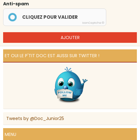
Anti-spam
CLIQUEZ POUR VALIDER
IconCaptcha ©
AJOUTER
ET OUI LE P'TIT DOC EST AUSSI SUR TWITTER !
Tweets by @Doc_Junior25
MENU