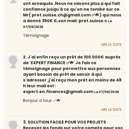
ont arnaqués .Nous ne savons plus a qui fait
confiance jusqu'à ce qu'on ne tombe sur ce
Mr( pret.suisse.ch@gmail.com ✅☘️ ) qui nous
a donné 350K €,son mail: pret.suisse.c
Le
07/08/2026
Témoignage
LIRE LA SUITE
2. J'ai enfin reçu un prêt de 100 000€ auprès
de 'EXPERT FINANCE ✅☘️' Je fais ce
témoignage pour permettre aux personnes
ayant besoin de prêt de savoir à qui
s'adresser ,j'ai reçu mon prêt en moins de 48
h leur mail est :
expert.en.finances@gmail.com
Le 07/08/2026
Bonjour a tous ✅☘️
LIRE LA SUITE
3. SOLUTION FACILE POUR VOS PROJETS
Recevez les fonds sur votre compte pour vos