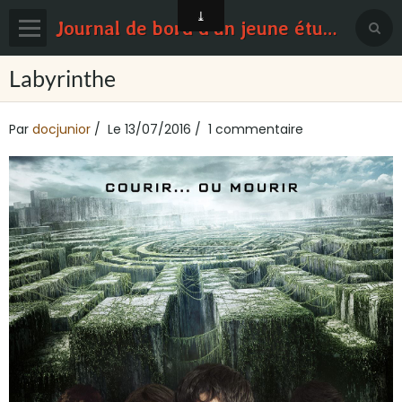
Journal de bord d'un jeune étudiant en médecine
Page d'accueil
Labyrinthe
Blog
Par
docjunior
Le 13/07/2016
1 commentaire
Contact
Sondages