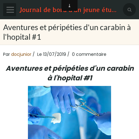
Journal de bord d'un jeune étudiant en médecine
Page d'accueil
Aventures et péripéties d'un carabin à
l'hopital #1
Blog
Contact
Par
docjunior
Le 13/07/2019
0 commentaire
Sondages
Aventures et péripéties d'un carabin
à l'hopital #1